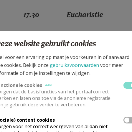
17.30
Eucharistie
17.30
Woord- en Communi
eze website gebruikt cookies
el voor een ervaring op maat je voorkeuren in of aanvaard
17.30
Eucharistie
le cookies. Bekijk onze
gebruiksvoorwaarden
voor meer
formatie of om je instellingen te wijzigen.
17.30
Woord- en Communi
unctionele cookies
AAN
rgen dat de basisfuncties van het portaal correct
rken en laten ons toe via de anonieme registratie
n je gebruik deze verder te verbeteren.
17.30
Eucharistie
Sociale) content cookies
rgen voor het correct weergeven van al dan niet