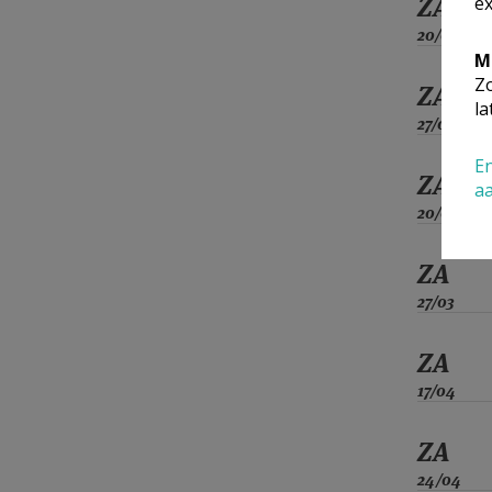
ZA
ex
20/02
M
Zo
ZA
la
27/02
En
ZA
a
20/03
ZA
27/03
ZA
17/04
ZA
24/04