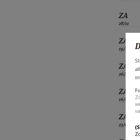
ZA
28/11
ZA
D
19/12
St
ZA
al
26/12
in
ZA
F
Zo
16/01
we
va
ZA
23/01
(
Zo