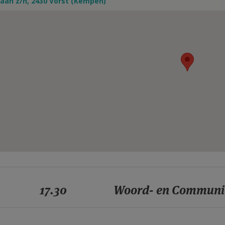
aan z/n, 2430 Vorst (Kempen)
17.30
Woord- en Communi