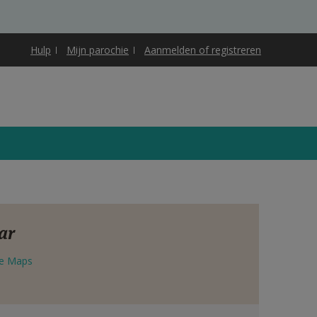
Hulp
Mijn parochie
Aanmelden of registreren
ar
e Maps