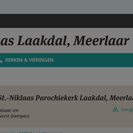
aas Laakdal, Meerlaar
KERKEN & VIERINGEN
St.-Niklaas Parochiekerk Laakdal, Meerla
Googl
ebaan z/n
Vorst (Kempen)