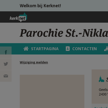
Overslaan en naar de inhoud gaan
Welkom bij Kerknet!
Parochie St.-Nikl
STARTPAGINA
CONTACTEN
Wijziging melden
DEEL OP
FACEBOOK
DEEL OP
TWITTER
DEEL
Geels
2430
VIA