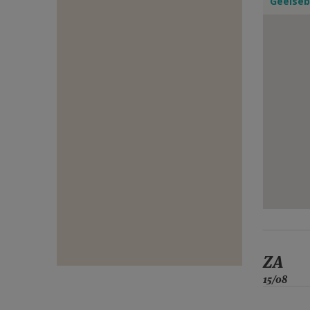
Geelseb
E-
MAIL
ZA
15/08