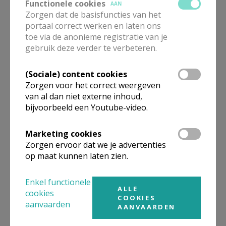
Functionele cookies
AAN
logo_vlaanderen.png
Zorgen dat de basisfuncties van het
portaal correct werken en laten ons
toe via de anonieme registratie van je
gebruik deze verder te verbeteren.
(Sociale) content cookies
Zorgen voor het correct weergeven
Gepubliceerd door
van al dan niet externe inhoud,
bijvoorbeeld een Youtube-video.
Kerknet-academie
Marketing cookies
Zorgen ervoor dat we je advertenties
Meer
op maat kunnen laten zien.
Solidariteit
Enkel functionele
ALLE
cookies
Cursus
COOKIES
aanvaarden
AANVAARDEN
spirituele zorg