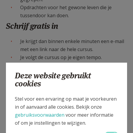
Opdrachten voor het gewone leven die je
tussendoor kan doen.
Schrijf gratis in
Je krijgt dan binnen enkele minuten een e-mail
met een link naar de hele cursus.
Je volgt de cursus op je eigen tempo.
Deze cursus wordt je aangeboden door
CCV
en
Kerknet
.
Deze website gebruikt
cookies
Stel voor een ervaring op maat je voorkeuren
Ja, ik wil me gratis inschrijven
in of aanvaard alle cookies. Bekijk onze
gebruiksvoorwaarden
voor meer informatie
of om je instellingen te wijzigen.