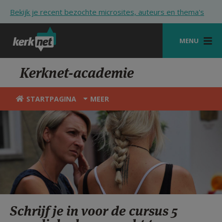
Overslaan en naar de inhoud gaan
Bekijk je recent bezochte microsites, auteurs en thema's
MENU
STARTPAGINA
Kerknet-academie
KERK
STARTPAGINA
MEER
VIERINGEN
SHOP
ZOEKEN
HULP
STARTPAGINA PORTAAL
Schrijf je in voor de cursus 5
MIJN PAROCHIE