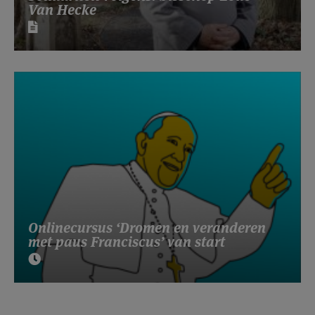
Van Hecke
Onlinecursus ‘Dromen en veranderen
met paus Franciscus’ van start