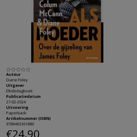
AANMELDEN OF REGISTREREN
Auteur
Diane Foley
Uitgever
Elkdedagboek
Publicatiedatum
27-02-2024
Uitvoering
Paperback
Artikelnummer (ISBN)
9789463361880
€24,90