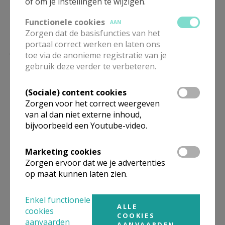
allen staat het beeld van de journalist in oranje
of om je instellingen te wijzigen.
kleding naast een zwartgeklede jihadist op het
Functionele cookies
AAN
netvlies gegrift.
Zorgen dat de basisfuncties van het
portaal correct werken en laten ons
James’ moeder, Diane Foley, vroeg aan Colum
toe via de anonieme registratie van je
McCann haar verhaal op te tekenen, dat begint met
gebruik deze verder te verbeteren.
de ontmoeting met een van de moordenaars van
haar zoon. Hiermee zet zij de toon: dit wordt geen
(Sociale) content cookies
Zorgen voor het correct weergeven
eendimensionaal verhaal om de herinnering aan
van al dan niet externe inhoud,
haar geliefde zoon levend te houden, maar een
bijvoorbeeld een Youtube-video.
belangwekkend pleidooi voor vergeving. Je voelt de
gruwel die Foley als moeder moet doorstaan
Marketing cookies
wanneer zij de door een medegegijzelde uit het
Zorgen ervoor dat we je advertenties
hoofd geleerde en geciteerde laatste brief van James
op maat kunnen laten zien.
ontvangt, en je snapt de kritiek die zij op de houding
van de Amerikaanse regering ten aanzien van
Enkel functionele
ALLE
cookies
gijzelingen heeft. Maar ze weet ons er ook van te
COOKIES
aanvaarden
AANVAARDEN