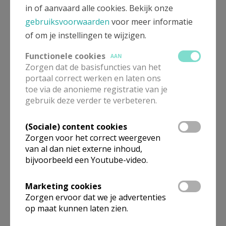
in of aanvaard alle cookies. Bekijk onze
gebruiksvoorwaarden
voor meer informatie
of om je instellingen te wijzigen.
Onder heidenen
KERKNET-SHOP
Functionele cookies
AAN
Zorgen dat de basisfuncties van het
portaal correct werken en laten ons
toe via de anonieme registratie van je
Inferno
gebruik deze verder te verbeteren.
KERKNET-SHOP
(Sociale) content cookies
Zorgen voor het correct weergeven
Leven met Jezus
van al dan niet externe inhoud,
bijvoorbeeld een Youtube-video.
KERKNET-SHOP
Marketing cookies
Zorgen ervoor dat we je advertenties
Dankretraite
op maat kunnen laten zien.
KERKNET-SHOP