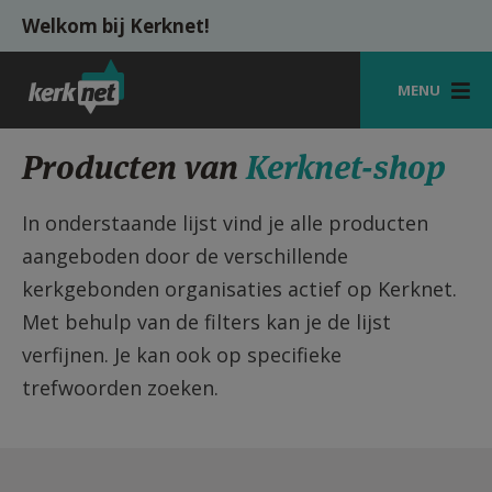
Overslaan en naar de inhoud gaan
Welkom bij Kerknet!
MENU
STARTPAGINA
Producten van
Kerknet-shop
KERK
In onderstaande lijst vind je alle producten
VIERINGEN
aangeboden door de verschillende
kerkgebonden organisaties actief op Kerknet.
SHOP
Met behulp van de filters kan je de lijst
ZOEKEN
verfijnen. Je kan ook op specifieke
HULP
trefwoorden zoeken.
MIJN PAROCHIE
AANMELDEN OF REGISTREREN