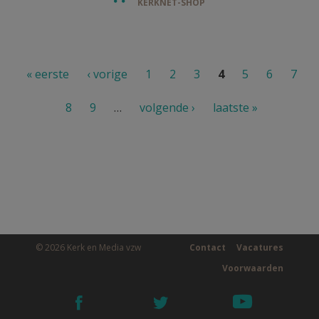
KERKNET-SHOP
Pagina's
« eerste
‹ vorige
1
2
3
4
5
6
7
8
9
…
volgende ›
laatste »
© 2026 Kerk en Media vzw
Contact
Vacatures
Voorwaarden