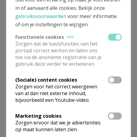
in of aanvaard alle cookies. Bekijk onze
gebruiksvoorwaarden
voor meer informatie
Leo XIV de onverwachte opvolger
of om je instellingen te wijzigen.
KERKNET-SHOP
Functionele cookies
AAN
Zorgen dat de basisfuncties van het
portaal correct werken en laten ons
Dilexit nos
toe via de anonieme registratie van je
gebruik deze verder te verbeteren.
KERKNET-SHOP
(Sociale) content cookies
Zorgen voor het correct weergeven
Durf moedig zijn
van al dan niet externe inhoud,
bijvoorbeeld een Youtube-video.
KERKNET-SHOP
Marketing cookies
Zorgen ervoor dat we je advertenties
Katholieke dialoogschool
op maat kunnen laten zien.
KERKNET-SHOP