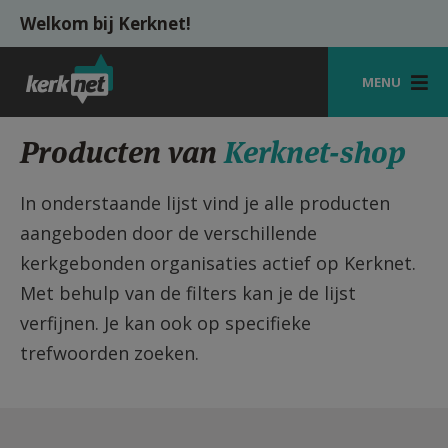
Overslaan en naar de inhoud gaan
Welkom bij Kerknet!
MENU
STARTPAGINA
Producten van
Kerknet-shop
KERK
In onderstaande lijst vind je alle producten
VIERINGEN
aangeboden door de verschillende
kerkgebonden organisaties actief op Kerknet.
SHOP
Met behulp van de filters kan je de lijst
ZOEKEN
verfijnen. Je kan ook op specifieke
HULP
trefwoorden zoeken.
MIJN PAROCHIE
AANMELDEN OF REGISTREREN