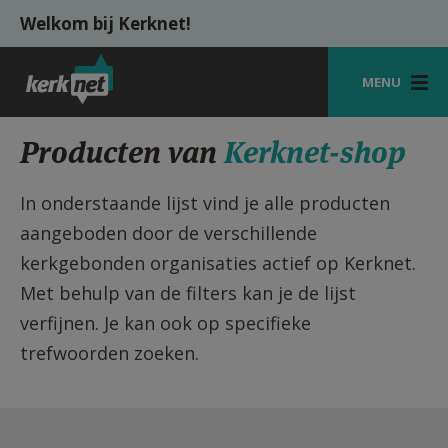
Overslaan en naar de inhoud gaan
Welkom bij Kerknet!
MENU
STARTPAGINA
Producten van
Kerknet-shop
KERK
In onderstaande lijst vind je alle producten
VIERINGEN
aangeboden door de verschillende
kerkgebonden organisaties actief op Kerknet.
SHOP
Met behulp van de filters kan je de lijst
ZOEKEN
verfijnen. Je kan ook op specifieke
HULP
trefwoorden zoeken.
MIJN PAROCHIE
AANMELDEN OF REGISTREREN