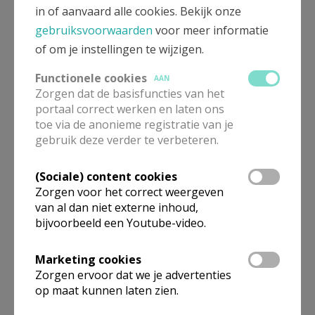
in of aanvaard alle cookies. Bekijk onze
gebruiksvoorwaarden
voor meer informatie
of om je instellingen te wijzigen.
Dilexi te. Ik heb u liefgehad.
KERKNET-SHOP
Functionele cookies
AAN
Zorgen dat de basisfuncties van het
portaal correct werken en laten ons
toe via de anonieme registratie van je
Wachten een levenshouding
gebruik deze verder te verbeteren.
KERKNET-SHOP
(Sociale) content cookies
Zorgen voor het correct weergeven
De toekomst van synodaliteit
van al dan niet externe inhoud,
bijvoorbeeld een Youtube-video.
KERKNET-SHOP
Marketing cookies
Zorgen ervoor dat we je advertenties
Hoe de sint sinterklaas werd
op maat kunnen laten zien.
KERKNET-SHOP