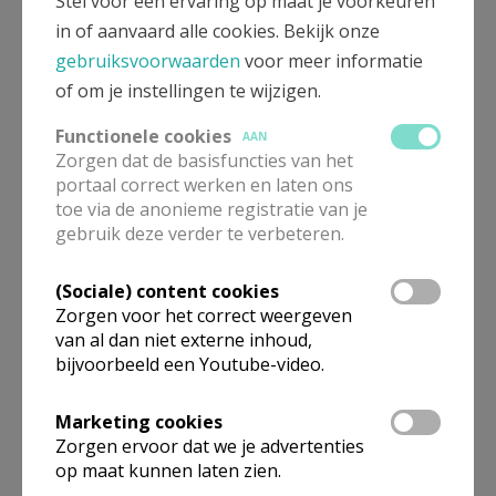
Stel voor een ervaring op maat je voorkeuren
In dit boek gaat Jeroen Sweijen op zoek naar de
in of aanvaard alle cookies. Bekijk onze
boeiende verhalen achter 120 Mariaverschijningen
gebruiksvoorwaarden
voor meer informatie
door heel West-Europa, die aan de oorsprong liggen
of om je instellingen te wijzigen.
van een heiligdom, processie of devotie. Daarnaast
besteedt hij aandacht aan wonderbaarlijke beelden,
Functionele cookies
AAN
Zorgen dat de basisfuncties van het
bijzonder licht en weldadige bronnen.
portaal correct werken en laten ons
toe via de anonieme registratie van je
BEZOEK VAN BOVEN – Mariaverschijningen in West-
gebruik deze verder te verbeteren.
Europa is een prachtige en tijdloze kroniek die ruim
vijftien eeuwen Mariadevotie bestrijkt. We leren
(Sociale) content cookies
Maria kennen door haar eigen woorden waaruit een
Zorgen voor het correct weergeven
van al dan niet externe inhoud,
onvoorwaardelijke liefde spreekt. Telkens weer
bijvoorbeeld een Youtube-video.
vraagt zij om de rozenkrans te bidden, biedt zij
troost in moeilijke perioden en belooft zij ons een
Marketing cookies
betere wereld. Daarmee is haar boodschap
Zorgen ervoor dat we je advertenties
universeel en van alle tijden.
op maat kunnen laten zien.