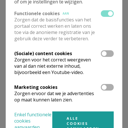
of om je instellingen te wijzigen.
synode nodig en wat waren de hoogtepunten ervan?
Vervolgens reiken ze enkele ‘werven’ aan: andere
Functionele cookies
AAN
houdingen en manieren van aanpak, hervorming van
Zorgen dat de basisfuncties van het
portaal correct werken en laten ons
kerkelijke structuren en procedures en het zich laten
toe via de anonieme registratie van je
inspireren door bestaande synodale praktijken.
gebruik deze verder te verbeteren.
De synode heeft de Kerk veranderd. In een
(Sociale) content cookies
toegankelijke stijl lichten de auteurs toe wat deze
Zorgen voor het correct weergeven
verandering precies inhoudt en hoe ieder kan
van al dan niet externe inhoud,
bijvoorbeeld een Youtube-video.
bijdragen aan een meer synodale Kerk.
Marketing cookies
KRISTIN COLBERG doceert aan Saint John’s
Zorgen ervoor dat we je advertenties
University en School of Theology (Collegeville, VS) en
op maat kunnen laten zien.
was lid van de theologische commissie die de synode
2021-2024 begeleidde.
Enkel functionele
ALLE
cookies
COOKIES
aanvaarden
JOS MOONS doceerde in Tilburg en Leuven en sinds