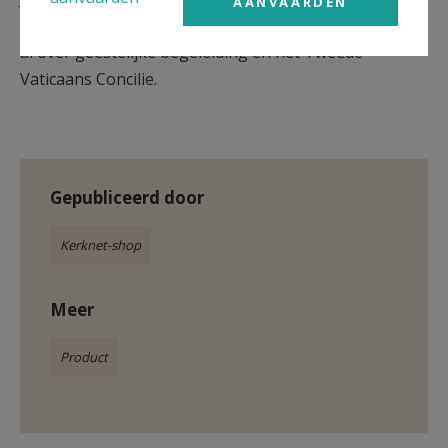
AANVAARDEN
2025 in Boston College (Boston, VS). Hij publiceerde
al over geestelijke begeleiding en het Tweede
Vaticaans Concilie.
Gepubliceerd door
Kerknet-shop
Meer
Product