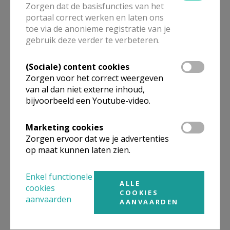
Zorgen dat de basisfuncties van het
filosofie en omgekeerd.
portaal correct werken en laten ons
toe via de anonieme registratie van je
gebruik deze verder te verbeteren.
Het denken van een filosoof kan niet losgekoppeld
worden van de tijd waarin hij leefde. Daarom staat bij
(Sociale) content cookies
een aantal hoofdstukken in het boek aan het begin
Zorgen voor het correct weergeven
een tijdtabel met enkele korte cultuurhistorische en
van al dan niet externe inhoud,
politieke beschrijvingen van de desbetreffende
bijvoorbeeld een Youtube-video.
periode. Ook hebben filosofen invloed op elkaars
denken gehad, soms werd er op doorgedacht, soms
Marketing cookies
ontstond er juist een tegengeluid. Er is aandacht
Zorgen ervoor dat we je advertenties
op maat kunnen laten zien.
voor onderbelicht gebleven onderwerpen als
postmodernisme, slavernij en de positie van de
Enkel functionele
vrouw. De praktijkvoorbeelden bieden veel
ALLE
cookies
aanknopingspunten om in gesprek te gaan, of om
COOKIES
aanvaarden
AANVAARDEN
eigen gedachten te vormen en opnieuw te
formuleren. De onderwerpen zijn laagdrempelig