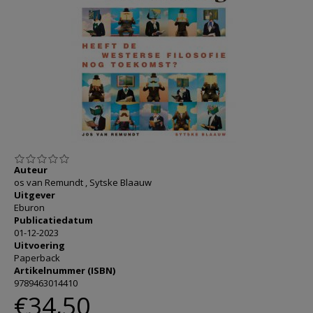
AANMELDEN OF REGISTREREN
Auteur
os van Remundt , Sytske Blaauw
Uitgever
Eburon
Publicatiedatum
01-12-2023
Uitvoering
Paperback
Artikelnummer (ISBN)
9789463014410
€34,50