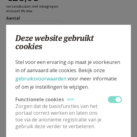
verzendkosten niet inbegrepen
inclusief 6% btw
Aantal
Deze website gebruikt
cookies
Stel voor een ervaring op maat je voorkeuren
Gebeden van 50 vrouwen & 50 mannen met 100
kunstwerken
in of aanvaard alle cookies. Bekijk onze
gebruiksvoorwaarden
voor meer informatie
Soms willen we iets zeggen, maar vinden we niet de
of om je instellingen te wijzigen.
goede woorden, zeker als we willen bidden. Dit boek
biedt een brede waaier aan gebeden, honderd in
Functionele cookies
AAN
Zorgen dat de basisfuncties van het
totaal, zorgvuldig geselecteerd door
Lode
portaal correct werken en laten ons
Aerts,
bisschop van Brugge.
Patrick van der
toe via de anonieme registratie van je
Vorst
,
als kunsthandelaar bekend geworden in de tv-
gebruik deze verder te verbeteren.
serie Stukken van Mensen en in juni 2023 tot