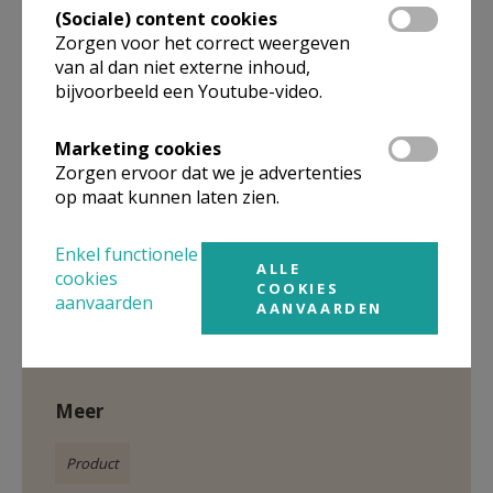
priester gewijd, koos bij elk gebed een passend
(Sociale) content cookies
kunstwerk. Hij selecteerde werken van
Zorgen voor het correct weergeven
van al dan niet externe inhoud,
uiteenlopende aard: klassiek en modern, schilderijen,
bijvoorbeeld een Youtube-video.
tekeningen, installaties. Woord en beeld versterken
elkaar en vormen een ideale mix om tegemoet te
Marketing cookies
komen aan ons verlangen om te bidden.
Zorgen ervoor dat we je advertenties
op maat kunnen laten zien.
Enkel functionele
ALLE
cookies
Gepubliceerd door
COOKIES
aanvaarden
AANVAARDEN
Kerknet-shop
Meer
Product