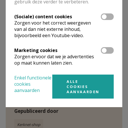
hij het idee dat goddelijkheid een uiterlijke projectie
gebruik deze verder te verbeteren.
is van onze idealistische menselijke aard. Feuerbachs
scherp geformuleerde standpunten waren van
(Sociale) content cookies
Zorgen voor het correct weergeven
enorm belang voor de ontwikkeling van de moderne
van al dan niet externe inhoud,
menswetenschappen. Het werk heeft grote invloed
bijvoorbeeld een Youtube-video.
gehad op onder anderen Marx, Nietzsche, Freud en
Darwin.
Marketing cookies
Zorgen ervoor dat we je advertenties
'Het wezen van het christendom' is nu eindelijk in het
op maat kunnen laten zien.
Nederlands vertaald. De vertaling is van Karel
D'huyvetters; de inleiding is van Johan Braeckman
Enkel functionele
ALLE
cookies
COOKIES
aanvaarden
AANVAARDEN
Gepubliceerd door
Kerknet-shop