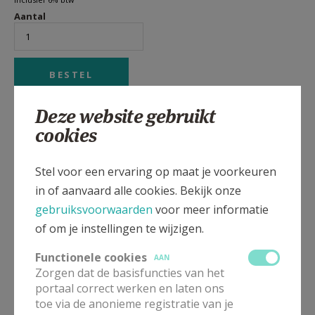
Aantal
Deze website gebruikt
cookies
Heeft God de mens geschapen? Of heeft de mens
Stel voor een ervaring op maat je voorkeuren
God geschapen? Dat is de centrale vraag in 'Het
in of aanvaard alle cookies. Bekijk onze
wezen van het christendom' (1841), het hoofdwerk
gebruiksvoorwaarden
voor meer informatie
van de Duitse filosoof Ludwig Feuerbach. Dit boek
of om je instellingen te wijzigen.
wordt algemeen beschouwd als een van de
Functionele cookies
belangrijkste en invloedrijkste godsdienstkritieken in
AAN
Zorgen dat de basisfuncties van het
de moderne filosofie. Hierin benadert hij religie
portaal correct werken en laten ons
vanuit een humanistisch perspectief en onderzoekt
toe via de anonieme registratie van je