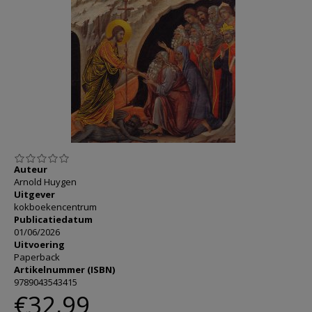
AANMELDEN OF REGISTREREN
Auteur
Arnold Huygen
Uitgever
kokboekencentrum
Publicatiedatum
01/06/2026
Uitvoering
Paperback
Artikelnummer (ISBN)
9789043543415
€32,99