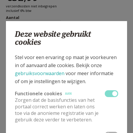
verzendkosten niet inbegrepen
inclusief 6% btw
Aantal
Deze website gebruikt
cookies
Stel voor een ervaring op maat je voorkeuren
De ontdekking van de hel.
in of aanvaard alle cookies. Bekijk onze
In Inferno deelt Theoloog der Nederlanden Arnold
gebruiksvoorwaarden
voor meer informatie
Huijgen zijn prikkelende onderzoek naar de
of om je instellingen te wijzigen.
verschillende visies op de hel. Hoewel we er liever
Functionele cookies
AAN
niet over spreken, raakt het thema van de hel aan de
Zorgen dat de basisfuncties van het
kern van het christelijk geloof. Arnold Huijgen neemt
portaal correct werken en laten ons
toe via de anonieme registratie van je
ons in dit boek mee in een spannende zoektocht
gebruik deze verder te verbeteren.
langs bijbelse bronnen, eeuwen van theologisch
denken en menselijke ervaringen van schuld en