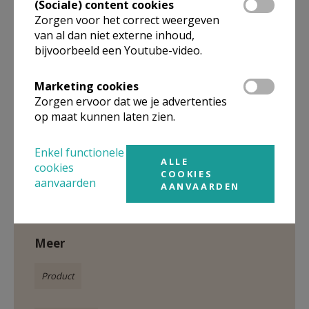
(Sociale) content cookies
gebrokenheid. Met Christus’ nederdaling in de hel als
Zorgen voor het correct weergeven
uitgangspunt ontwikkelt hij een nieuwe visie, die
van al dan niet externe inhoud,
confronteert en hoop biedt. Daarmee vormt Inferno
bijvoorbeeld een Youtube-video.
een fundamentele herijking van het gesprek over de
hel in onze tijd.
Marketing cookies
Zorgen ervoor dat we je advertenties
op maat kunnen laten zien.
Enkel functionele
ALLE
Gepubliceerd door
cookies
COOKIES
aanvaarden
AANVAARDEN
Kerknet-shop
Meer
Product