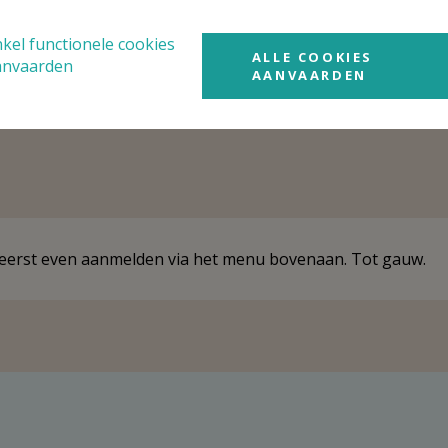
kel functionele cookies
ALLE COOKIES
anvaarden
AANVAARDEN
e eerst even aanmelden via het menu bovenaan. Tot gauw.