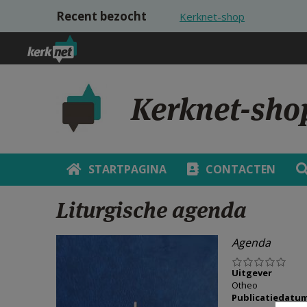
Overslaan en naar de inhoud gaan
Recent bezocht
Kerknet-shop
Kerknet-sho
STARTPAGINA
CONTACTEN
Liturgische agenda
Agenda
Uitgever
Otheo
Publicatiedatu