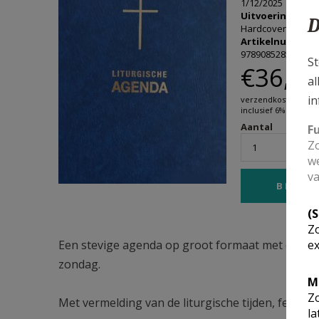
1/12/2025
Uitvoering
D
Hardcover
Artikelnummer 
9789085285243
St
€36,00
al
in
verzendkosten niet
inclusief 6% btw
Aantal
F
Zo
we
va
(
Zo
Een stevige agenda op groot formaat met comfort
ex
zondag.
M
Zo
Met vermelding van de liturgische tijden, feestda
la