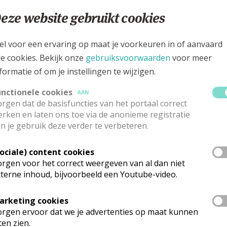
eze website gebruikt cookies
(ISBN)
el voor een ervaring op maat je voorkeuren in of aanvaard
le cookies. Bekijk onze
gebruiksvoorwaarden
voor meer
formatie of om je instellingen te wijzigen.
 inbegrepen
unctionele cookies
AAN
rgen dat de basisfuncties van het portaal correct
rken en laten ons toe via de anonieme registratie
n je gebruik deze verder te verbeteren.
Sociale) content cookies
rgen voor het correct weergeven van al dan niet
abele schrijfruimte: een volledige pagina voor zaterdag e
terne inhoud, bijvoorbeeld een Youtube-video.
arketing cookies
rgen ervoor dat we je advertenties op maat kunnen
gen en heiligen bij elke dag van het jaar
ten zien.