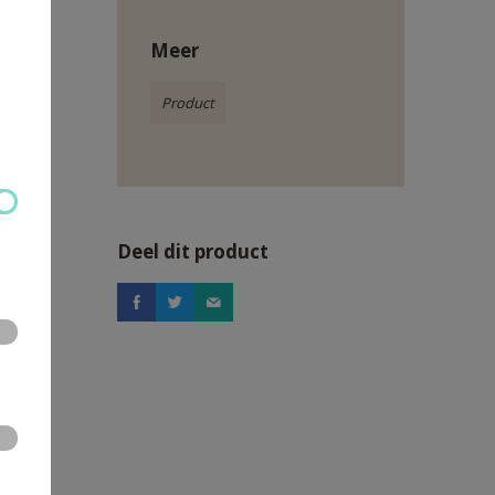
Meer
Product
Deel dit product
n