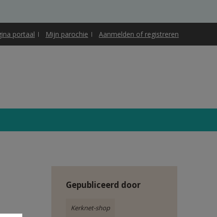
gina portaal
Mijn parochie
Aanmelden of registreren
Gepubliceerd door
Kerknet-shop