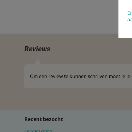
En
a
Reviews
Om een review te kunnen schrijven moet je j
Recent bezocht
Kerknet-shop