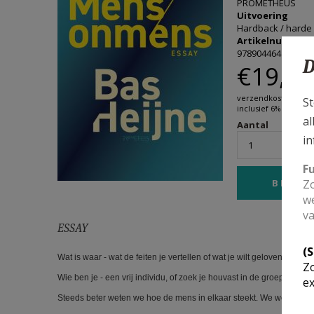
PROMETHEUS
Uitvoering
Hardback / harde 
Artikelnummer 
9789044641479
D
€19,19
verzendkosten niet
St
inclusief 6% btw
al
Aantal
in
F
Zo
we
va
ESSAY
(
Wat is waar - wat de feiten je vertellen of wat je wilt geloven?
Zo
Wie ben je - een vrij individu, of zoek je houvast in de groep tegen 
ex
Steeds beter weten we hoe de mens in elkaar steekt. We weten wa