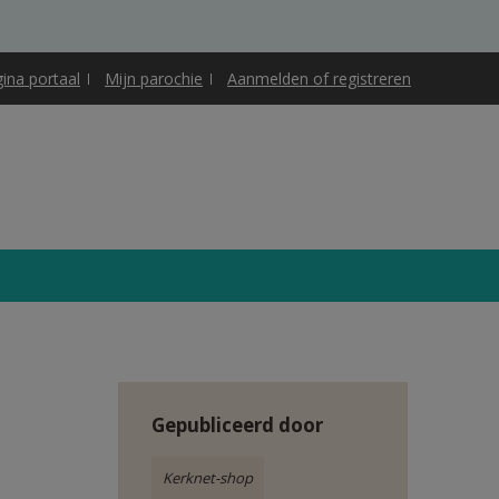
gina portaal
Mijn parochie
Aanmelden of registreren
Gepubliceerd door
Kerknet-shop