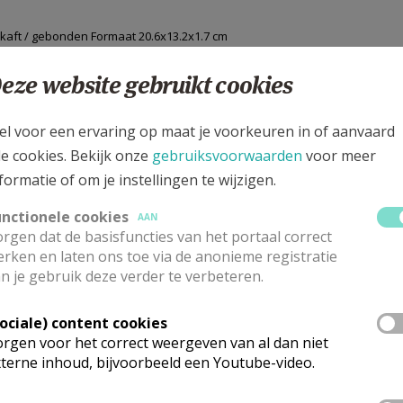
kaft / gebonden Formaat 20.6x13.2x1.7 cm
(ISBN)
eze website gebruikt cookies
 inbegrepen
el voor een ervaring op maat je voorkeuren in of aanvaard
le cookies. Bekijk onze
gebruiksvoorwaarden
voor meer
formatie of om je instellingen te wijzigen.
unctionele cookies
AAN
rgen dat de basisfuncties van het portaal correct
rken en laten ons toe via de anonieme registratie
n je gebruik deze verder te verbeteren.
Sociale) content cookies
rgen voor het correct weergeven van al dan niet
de rest?
terne inhoud, bijvoorbeeld een Youtube-video.
arom we geneigd zijn in hokjes te denken, waarom we liever verbroederen met me