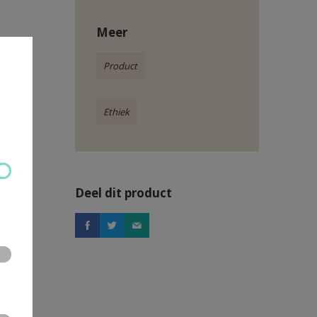
Meer
Product
Ethiek
Deel dit product
nsen die