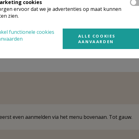
arketing cookies
manipuleerd kunnen worden, via sociale media en door politici.
rgen ervoor dat we je advertenties op maat kunnen
e de twee grote obsessies van onze tijd: waarheid en identiteit. In een heldere st
ten zien.
ereld die steeds meer versplinterd is, waarin iedereen op zoek is naar iets groters
kel functionele cookies
ALLE COOKIES
anvaarden
t zijn in een gepolariseerde wereld.
AANVAARDEN
e eerst even aanmelden via het menu bovenaan. Tot gauw.