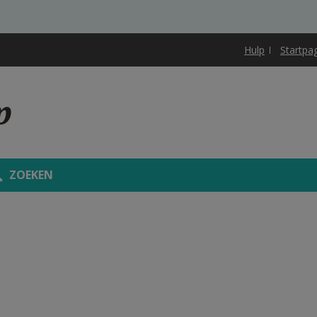
Hulp
Startpa
p
ZOEKEN