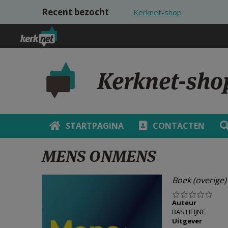
Overslaan en naar de inhoud gaan
Recent bezocht
Kerknet-shop
Kerknet-sho
STARTPAGINA
CONTACTEN
MENS ONMENS
Boek (overige)
Auteur
BAS HEIJNE
Uitgever