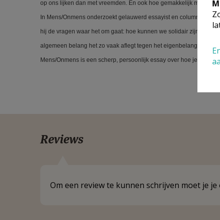
M
op ons lijken dan met vreemden. En ook hoe gemakkelijk mensen ge
Zo
In Mens/Onmens onderzoekt gelauwerd essayist en columnist Bas Heijn
la
hij de vragen waar het om gaat: hoe kunnen we solidair zijn in een w
algemeen belang het zo vaak aflegt tegen het eigenbelang?
En
a
Mens/Onmens is een scherp, persoonlijk essay over hoe je mens kun
Reviews
Om een review te kunnen schrijven moet je j