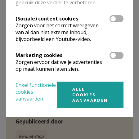
Hoe kunnen wij onze huidige samenleving typeren,
gebruik deze verder te verbeteren.
op welke manieren bepaalt die ons als individu, en
welk onbehagen sluit daarbij aan? Zijn er
(Sociale) content cookies
Zorgen voor het correct weergeven
verifieerbare verklaringen voor dit onbehagen, in de
van al dan niet externe inhoud,
praktijk van de zorg, het onderwijs en de
bijvoorbeeld een Youtube-video.
arbeidsorganisatie? In
Onbehagen
kiest Paul
Verhaeghe voor een wetenschappelijk onderbouwde
Marketing cookies
analyse, wars van op ideologie gebaseerde kritieken
Zorgen ervoor dat we je advertenties
en utopische oplossingen. In zijn herkenbare vlotte
op maat kunnen laten zien.
en toegankelijke stijl gidst hij ons langs inzichten in
deze tijd en verwachtingen voor onze toekomst.
Enkel functionele
ALLE
cookies
COOKIES
aanvaarden
AANVAARDEN
Gepubliceerd door
Kerknet-shop