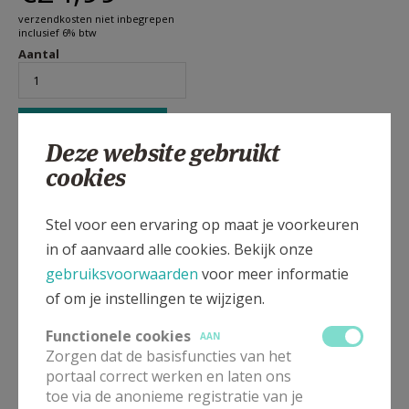
verzendkosten niet inbegrepen
inclusief 6% btw
Aantal
Deze website gebruikt
cookies
Onbehagen maakt deel uit van ons mens zijn.
Stel voor een ervaring op maat je voorkeuren
Ondanks de welvaart op alle vlakken neemt de
in of aanvaard alle cookies. Bekijk onze
onrust in onze maatschappij toe. Paul Verhaeghe
gebruiksvoorwaarden
voor meer informatie
laat in dit boek zien dat iedere tijd een eigen gevoel
of om je instellingen te wijzigen.
van onbehagen kent, met de daarbij horende
typische problemen – zoals in onze tijd een burn-out,
Functionele cookies
AAN
het imposter syndroom of de angst om uitgesloten
Zorgen dat de basisfuncties van het
te worden.
portaal correct werken en laten ons
toe via de anonieme registratie van je