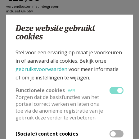
verzendkosten niet inbegrepen
inclusief 6% btw
Aantal
Deze website gebruikt
cookies
Stel voor een ervaring op maat je voorkeuren
in of aanvaard alle cookies. Bekijk onze
gebruiksvoorwaarden
voor meer informatie
In ‘Onversneden christendom’ legt C.S. Lewis uit wat
of om je instellingen te wijzigen.
het hart is van het christelijk geloof. Een klassieker!
Er is geen schrijver die zo helder en warm kan
Functionele cookies
AAN
uitleggen wat het betekent om christen te zijn als C.S.
Zorgen dat de basisfuncties van het
Lewis. Hij blijft niet steken in een abstracte
portaal correct werken en laten ons
toe via de anonieme registratie van je
theologische uiteenzetting, maar maakt het Bijbelse
gebruik deze verder te verbeteren.
verhaal op een persoonlijke manier tot een prachtig
geschenk. Lewis blijft bij de kern van het geloof en hij
(Sociale) content cookies
verliest zich niet in details en morele kwesties. Wie