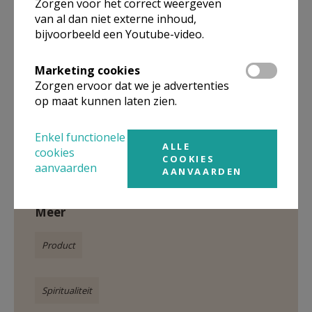
Zorgen voor het correct weergeven
toe is aan een verfrissing en verdieping van zijn of
van al dan niet externe inhoud,
haar geloofsleven kan nog steeds het best bij C.S.
bijvoorbeeld een Youtube-video.
Lewis terecht.
Marketing cookies
Zorgen ervoor dat we je advertenties
op maat kunnen laten zien.
Gepubliceerd door
Enkel functionele
ALLE
cookies
COOKIES
aanvaarden
Kerknet-shop
AANVAARDEN
Meer
Product
Spiritualiteit