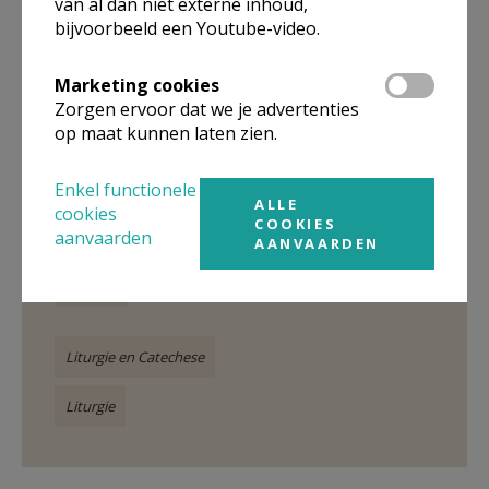
van al dan niet externe inhoud,
bijvoorbeeld een Youtube-video.
Marketing cookies
Zorgen ervoor dat we je advertenties
Gepubliceerd door
op maat kunnen laten zien.
Kerknet-shop
Enkel functionele
ALLE
cookies
COOKIES
Meer
aanvaarden
AANVAARDEN
Product
Liturgie en Catechese
Liturgie