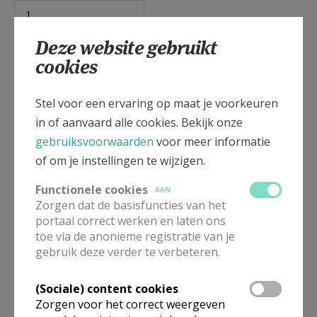
Deze website gebruikt
cookies
Stel voor een ervaring op maat je voorkeuren
Deze orde van dienst is bestemd voor volwassenen
in of aanvaard alle cookies. Bekijk onze
die de verkondiging van het christusmysterie hebben
gebruiksvoorwaarden
voor meer informatie
vernomen en die door de Heilige Geest ontvankelijk
of om je instellingen te wijzigen.
zijn gemaakt om de weg van de Kerk en het
christelijk geloof in te slaan.
Functionele cookies
AAN
Zorgen dat de basisfuncties van het
Deze publicatie omvat niet alleen de viering van de
portaal correct werken en laten ons
toe via de anonieme registratie van je
sacramenten van doopsel, vormsel en eucharistie,
gebruik deze verder te verbeteren.
maar ook alle riten van het catechumenaat. Deze
weg is beproefd door de aloude praktijk van de Kerk.
(Sociale) content cookies
Zorgen voor het correct weergeven