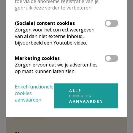
toe via de anonieme registratie van je
- het viaticum
gebruik deze verder te verbeteren.
- de ziekenliturgie bij stervensgevaar
(Sociale) content cookies
- de afscheidsgebeden bij een stervende
Zorgen voor het correct weergeven
van al dan niet externe inhoud,
bijvoorbeeld een Youtube-video.
Marketing cookies
Zorgen ervoor dat we je advertenties
op maat kunnen laten zien.
Enkel functionele
ALLE
cookies
COOKIES
aanvaarden
Gepubliceerd door
AANVAARDEN
Kerknet-shop