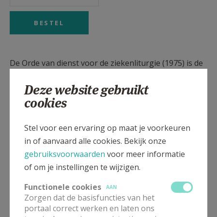
De Orde van dienst voor de ziekenliturgie (1975) is de
officiële Nederlandse bewerking van de
Ordo
Deze website gebruikt
unctionis infirmorum eorumque pastoralis curae
cookies
(Rome,1972).
Deze publicatie bevat de teksten en aanwijzingen
Stel voor een ervaring op maat je voorkeuren
voor
in of aanvaard alle cookies. Bekijk onze
gebruiksvoorwaarden
voor meer informatie
- het ziekenbezoek
of om je instellingen te wijzigen.
- de ziekencommmunie
Functionele cookies
AAN
Zorgen dat de basisfuncties van het
- de ziekenzalving
portaal correct werken en laten ons