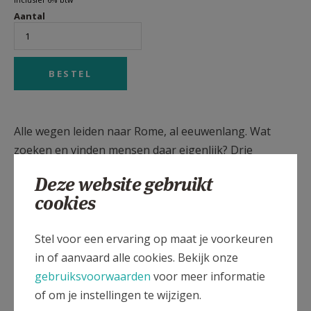
Aantal
Alle wegen leiden naar Rome, al eeuwenlang. Wat
zoeken en vinden mensen daar eigenlijk? Drie
doorgewinterde Romereizigers peilen naar de ziel
Deze website gebruikt
van de eeuwige stad. Hun tocht leidt langs de oude
cookies
stadspoorten, pauselijke basilieken en vele
historische trekpleisters, maar ook langs verborgen
Stel voor een ervaring op maat je voorkeuren
parels in de buitenwijken en andere goed bewaarde
in of aanvaard alle cookies. Bekijk onze
geheimen. Pelgrimstocht naar Rome is een
gebruiksvoorwaarden
voor meer informatie
meeslepend geschreven portret van een stad die
of om je instellingen te wijzigen.
blijft verrassen.