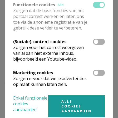
Functionele cookies
AAN
Rome heeft het allemaal: de geschiedenis, het
Zorgen dat de basisfuncties van het
portaal correct werken en laten ons
religieuze erfgoed, de artistieke rijkdom en het
toe via de anonieme registratie van je
bruisende politieke,
gebruik deze verder te verbeteren.
culturele en maatschappelijke leven van een
hedendaagse miljoenenstad. Op iedere straathoek
(Sociale) content cookies
tref je verschillende lagen van deze schat aan. Overal
Zorgen voor het correct weergeven
zijn er verhalen te vertellen.
van al dan niet externe inhoud,
bijvoorbeeld een Youtube-video.
De vele facetten van Rome komen tot leven dankzij
Marketing cookies
de unieke samenwerking van een priester, een
Zorgen ervoor dat we je advertenties
journalist en een theoloog. Ze gedragen zich als
op maat kunnen laten zien.
hedendaagse pelgrims, verlaten de gebaande paden
en laten hun passie spreken. ‘Een pelgrim gaat met
Enkel functionele
ALLE
een open hart het onbekende tegemoet en kiest
cookies
COOKIES
ervoor de ervaring binnen te laten. Iedere toerist kan
aanvaarden
AANVAARDEN
een pelgrim worden als hij die ontvangende attitude