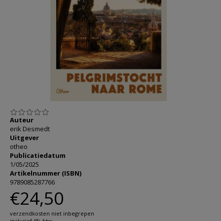
AANMELDEN OF REGISTREREN
Auteur
erik Desmedt
Uitgever
otheo
Publicatiedatum
1/05/2025
Artikelnummer (ISBN)
9789085287766
€24,50
verzendkosten niet inbegrepen
inclusief 6% btw