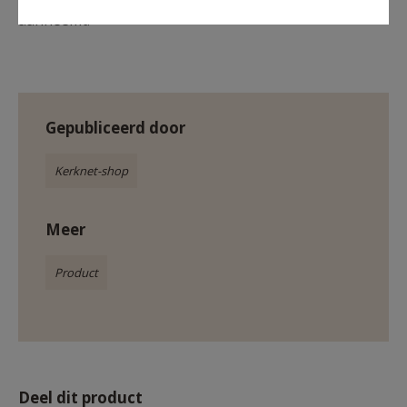
aanneemt.’
Gepubliceerd door
Kerknet-shop
Meer
Product
Deel dit product