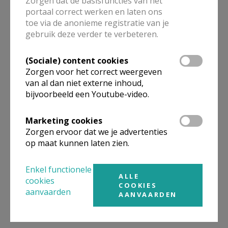
Zorgen dat de basisfuncties van het
In zijn eigen tijd leidde zijn luisterende aanpak tot
portaal correct werken en laten ons
weerstand. Als missionaris werd hij geacht
toe via de anonieme registratie van je
gebruik deze verder te verbeteren.
andersgelovigen te bekeren tot een Europees
christendom, maar Tempels zag de grote schoonheid
(Sociale) content cookies
van de Bantoe-filosofie die een eigen toegang bood
Zorgen voor het correct weergeven
tot de betekenis van het leven.
van al dan niet externe inhoud,
bijvoorbeeld een Youtube-video.
Bantoe-filosofie verschijnt nu in een nieuwe
Nederlandse vertaling met een inleiding door Angela
Marketing cookies
Roothaan, initiator van het Bantu Philosophy project.
Zorgen ervoor dat we je advertenties
op maat kunnen laten zien.
Placied Tempels (1906-1977) was een Belgische
Enkel functionele
priester. Hij werd uitgezonden naar Congo en
ALLE
cookies
schreef daar zijn meesterwerk over de Bantoe-
COOKIES
aanvaarden
AANVAARDEN
filosofie