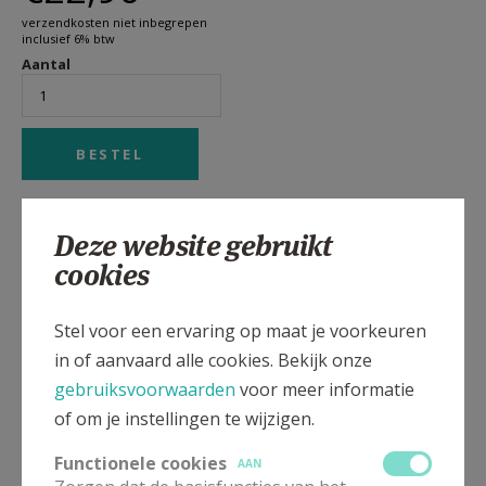
verzendkosten niet inbegrepen
inclusief 6% btw
Aantal
Voor een beter begrip van de Bantoes.
Deze website gebruikt
De Vlaming Placied Tempels wordt gezien als een
cookies
grondlegger van de interculturele filosofie. Hij vroeg
Congolezen naar de betekenis van hun doen en
Stel voor een ervaring op maat je voorkeuren
denken en beschreef de logisch consistente filosofie
in of aanvaard alle cookies. Bekijk onze
die hij in hun begrippensysteem zag. Zijn Bantoe-
gebruiksvoorwaarden
voor meer informatie
filosofie uit 1946 geldt daardoor internationaal nog
of om je instellingen te wijzigen.
altijd als een standaardwerk.
Functionele cookies
AAN