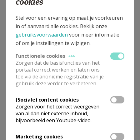
cookies
uit Assisi? Dit boekje wil geen heiligenleven
presenteren. Het wil Franciscus tonen als iemand die
het evangelie op een authentieke wijze heeft beleefd.
Stel voor een ervaring op maat je voorkeuren
Daarom wijst hij, ook na zeven eeuwen, nog steeds
in of aanvaard alle cookies. Bekijk onze
een weg voor mensen die zich geboeid weten door
gebruiksvoorwaarden
voor meer informatie
een levend model van waarachtig leven naar het
of om je instellingen te wijzigen.
evangelie. Franciscus kon genieten van het leven,
Functionele cookies
AAN
maar ontdekte de verborgen parel van de Blijde
Zorgen dat de basisfuncties van het
Boodschap. Hij kreeg metgezellen en werd een
portaal correct werken en laten ons
gedreven inspirator die een nieuwe vorm van
toe via de anonieme registratie van je
gebruik deze verder te verbeteren.
samenleven inluidde, een broeder zijn van elkaar met
iedere mens en met geheel de schepping. Zijn korte
(Sociale) content cookies
leven eindigde in een dal van pijn en lijden, maar
Zorgen voor het correct weergeven
bijna blind en met een gebroken stem van het vele
van al dan niet externe inhoud,
preken zong hij zijn lied voor broeder zon en moeder
bijvoorbeeld een Youtube-video.
aarde. Hij stierf in een hut in het bos dat de
geboorteplek werd van zijn broederschap, arm en
Marketing cookies