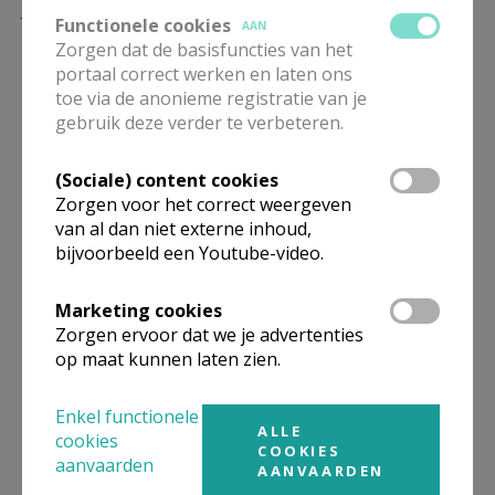
Jezus ergens in te ontwaren, is onverlet gebleven.'
Functionele cookies
AAN
Zorgen dat de basisfuncties van het
Wie zeggen de mensen dat Ik ben? De schrijver
portaal correct werken en laten ons
onthult en doordenkt de uiteenlopende antwoorden
toe via de anonieme registratie van je
van kunstenaars op deze vraag, die Jezus zijn
gebruik deze verder te verbeteren.
leerlingen ooit stelde. In evenzovele beelden zoekt
kunstenaar Paul van Dongen naar
zijn
antwoord op
(Sociale) content cookies
Zorgen voor het correct weergeven
die vraag. Van Dongens iconische beelden vormen
van al dan niet externe inhoud,
samen met de dichterlijk-denkende essays van Otten
bijvoorbeeld een Youtube-video.
een dubbelkunstwerk dat poogt hart, hoofd en ziel
te raken.
Marketing cookies
Zorgen ervoor dat we je advertenties
Willem Jan Otten
(1951) is dichter en essayist.
op maat kunnen laten zien.
Paul van Dongen
(1958) is kunstenaar. Zijn werk
Enkel functionele
hangt o.a. in het Noordbrabants Museum in Den
ALLE
cookies
Bosch, Stedelijk Museum Amsterdam en het
COOKIES
aanvaarden
AANVAARDEN
Museum Krona in Uden.