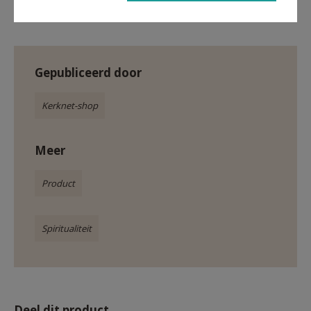
Gepubliceerd door
Kerknet-shop
Meer
Product
Spiritualiteit
Deel dit product