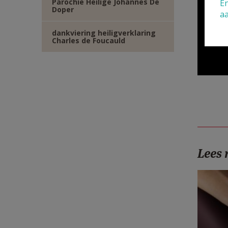
Parochie Heilige Johannes De
En
Doper
a
dankviering heiligverklaring
Charles de Foucauld
Lees