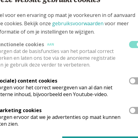
n je ons vinden?
el voor een ervaring op maat je voorkeuren in of aanvaard
 zijn we?
le cookies. Bekijk onze
gebruiksvoorwaarden
voor meer
formatie of om je instellingen te wijzigen.
_Moment.jpg
unctionele cookies
AAN
rgen dat de basisfuncties van het portaal correct
rken en laten ons toe via de anonieme registratie
n je gebruik deze verder te verbeteren.
Sociale) content cookies
rgen voor het correct weergeven van al dan niet
terne inhoud, bijvoorbeeld een Youtube-video.
arketing cookies
rgen ervoor dat we je advertenties op maat kunnen
ten zien.