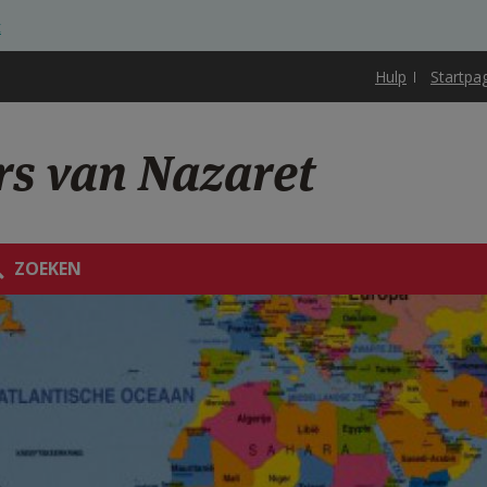
t
Hulp
Startpa
rs van Nazaret
ZOEKEN