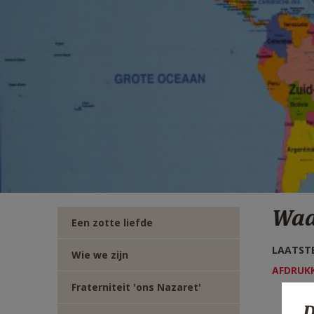
TWITTER
DEEL
VIA
E-
MAIL
Waa
Een zotte liefde
LAATSTE
Wie we zijn
AFDRUK
Fraterniteit 'ons Nazaret'
D