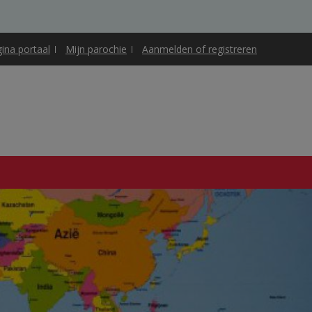
gina portaal
Mijn parochie
Aanmelden of registreren