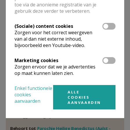
toe via de anonieme registratie van je
Pastoor
gebruik deze verder te verbeteren.
Dirk
Moereels
(Sociale) content cookies
Termurenlaan 2
Zorgen voor het correct weergeven
9320
Erembodegem
van al dan niet externe inhoud,
32 53 21 44 21
bijvoorbeeld een Youtube-video.
Stuur een mailtje
Marketing cookies
Google Maps
Zorgen ervoor dat we je advertenties
op maat kunnen laten zien.
Enkel functionele
Organisatiestructuur
ALLE
cookies
COOKIES
aanvaarden
AANVAARDEN
Niet gevonden wat je zocht? Hier vind je links naar de
gegevens van andere organisaties op het boven-,
onderliggende of gelijke niveau.
Behoort tot
Parochie Heilige Benedictus (Aalst -