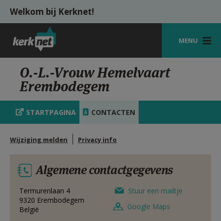
Overslaan en naar de inhoud gaan
Welkom bij Kerknet!
MENU
STARTPAGINA
O.-L.-Vrouw Hemelvaart
Erembodegem
KERK
VIERINGEN
STARTPAGINA
CONTACTEN
SHOP
Wijziging melden
Privacy info
ZOEKEN
Algemene contactgegevens
HULP
MIJN PAROCHIE
Termurenlaan 4
Stuur een mailtje
9320
Erembodegem
Google Maps
België
AANMELDEN OF REGISTREREN