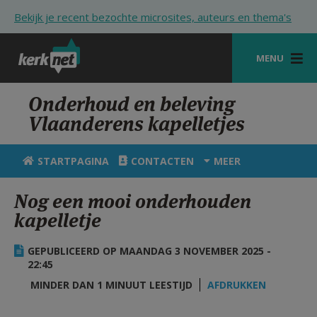
Overslaan en naar de inhoud gaan
Bekijk je recent bezochte microsites, auteurs en thema's
MENU
STARTPAGINA
Onderhoud en beleving
Vlaanderens kapelletjes
KERK
VIERINGEN
STARTPAGINA
CONTACTEN
MEER
SHOP
Nog een mooi onderhouden
kapelletje
ZOEKEN
HULP
GEPUBLICEERD OP MAANDAG 3 NOVEMBER 2025 -
22:45
STARTPAGINA PORTAAL
MINDER DAN 1 MINUUT LEESTIJD
AFDRUKKEN
MIJN PAROCHIE