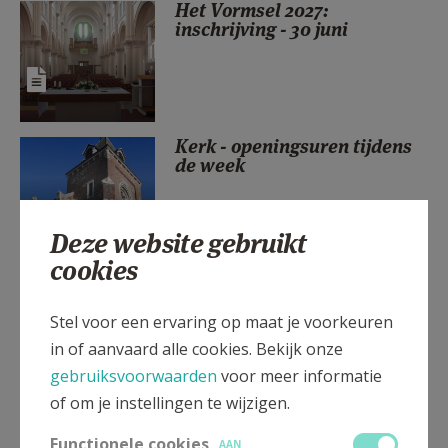
Het Vormsel 2027:
AANMELDEN OF REGISTREREN
inschrijving - 30 juni
Kerk - openingsuren tijdens
de week
Deze website gebruikt
cookies
Nagedachtenis aan de
overledenen
Stel voor een ervaring op maat je voorkeuren
in of aanvaard alle cookies. Bekijk onze
gebruiksvoorwaarden
voor meer informatie
of om je instellingen te wijzigen.
Een parochie van mensen...
Functionele cookies
AAN