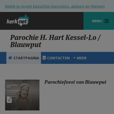
Overslaan en naar de inhoud gaan
Bekijk je recent bezochte microsites, auteurs en thema's
MENU
STARTPAGINA
Parochie H. Hart Kessel-Lo /
Blauwput
KERK
VIERINGEN
STARTPAGINA
CONTACTEN
MEER
SHOP
ZOEKEN
Parochiefeest van Blauwput
HULP
STARTPAGINA PORTAAL
MIJN PAROCHIE