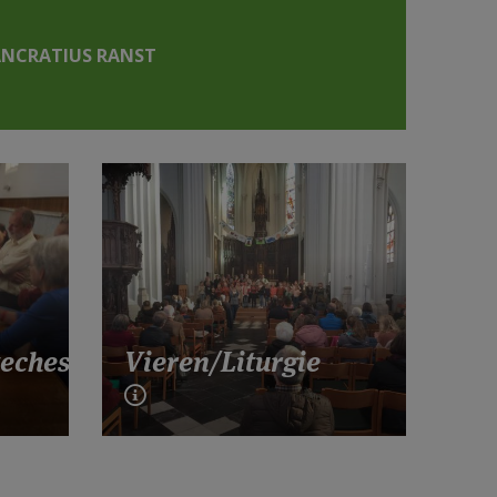
ANCRATIUS RANST
echese
Vieren/Liturgie