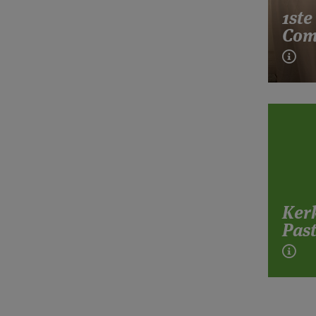
1ste
Com
Ker
Past