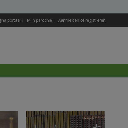
gina portaal
Mijn parochie
Aanmelden of registreren