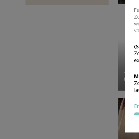
F
Zo
we
va
(
Zo
ex
Par
M
Zo
la
En
a