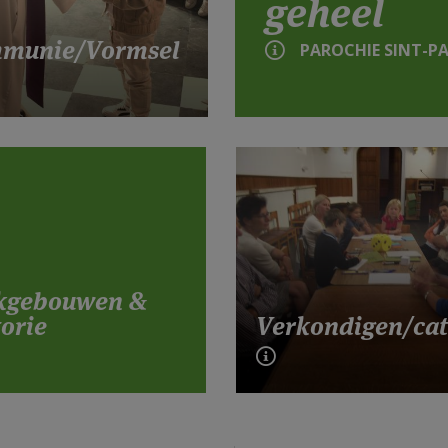
geheel
munie/Vormsel
PAROCHIE SINT-P
kgebouwen &
orie
Verkondigen/cat