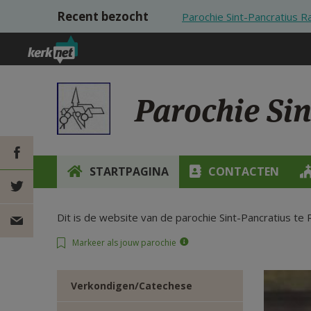
Overslaan en naar de inhoud gaan
Recent bezocht
Parochie Sint-Pancratius R
Parochie Si
STARTPAGINA
CONTACTEN
DEEL OP
Dit is de website van de parochie Sint-Pancratius te 
FACEBOOK
DEEL OP
Markeer als jouw parochie
TWITTER
DEEL
Verkondigen/Catechese
VIA