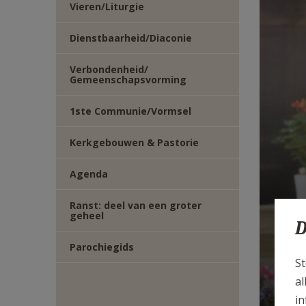
Vieren/Liturgie
E-
Dienstbaarheid/Diaconie
MAIL
Verbondenheid/
Gemeenschapsvorming
1ste Communie/Vormsel
Kerkgebouwen & Pastorie
Agenda
Ranst: deel van een groter
geheel
D
Ov
Parochiegids
St
al
in