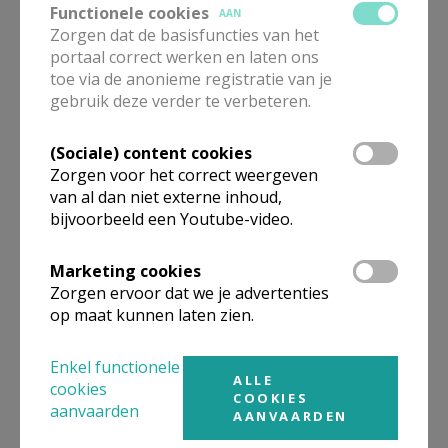
Functionele cookies
AAN
WEEK 9
Zorgen dat de basisfuncties van het
portaal correct werken en laten ons
toe via de anonieme registratie van je
gebruik deze verder te verbeteren.
(Sociale) content cookies
WEEK 29, 30 EN 31
Zorgen voor het correct weergeven
van al dan niet externe inhoud,
bijvoorbeeld een Youtube-video.
Marketing cookies
Zorgen ervoor dat we je advertenties
WEEK 26 27 EN 28
op maat kunnen laten zien.
Enkel functionele
ALLE
cookies
COOKIES
aanvaarden
AANVAARDEN
WEEK 20 21