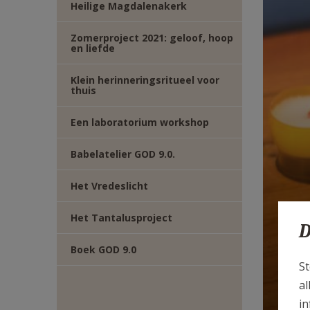
Heilige Magdalenakerk
E-
Zomerproject 2021: geloof, hoop
en liefde
MAIL
Klein herinneringsritueel voor
thuis
Een laboratorium workshop
Babelatelier GOD 9.0.
Het Vredeslicht
kl
Het Tantalusproject
D
vo
Boek GOD 9.0
St
Y
al
in