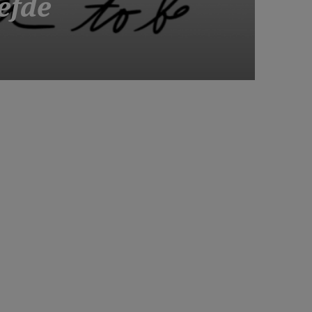
iefde