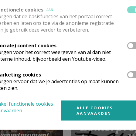
unctionele cookies
AAN
rgen dat de basisfuncties van het portaal correct
rken en laten ons toe via de anonieme registratie
n je gebruik deze verder te verbeteren.
Sociale) content cookies
mte voor de
rgen voor het correct weergeven van al dan niet
terne inhoud, bijvoorbeeld een Youtube-video.
omst die zich
dient.
arketing cookies
rgen ervoor dat we je advertenties op maat kunnen
ten zien.
kel functionele cookies
ALLE COOKIES
anvaarden
AANVAARDEN
Zomerproje
vangstmoment