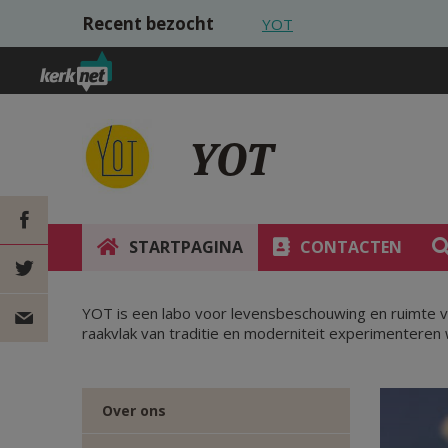
Overslaan en naar de inhoud gaan
Recent bezocht
YOT
YOT
STARTPAGINA
CONTACTEN
DEEL OP
YOT is een labo voor levensbeschouwing en ruimte voo
FACEBOOK
DEEL OP
raakvlak van traditie en moderniteit experimenteren w
TWITTER
DEEL
Over ons
VIA