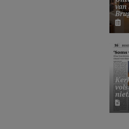
van 
Bru
Ker
vols
niet