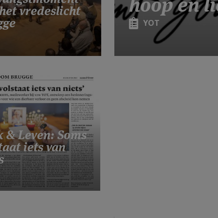
hoop en l
het vredeslicht
gge
YOT
k & Leven: Soms
taat iets van
s