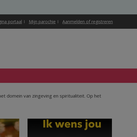
gina portaal
Mijn parochie
Aanmelden of registreren
t domein van zingeving en spiritualiteit. Op het