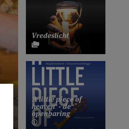
Vredeslicht
'A little piece of
heaven' - de
openbaring