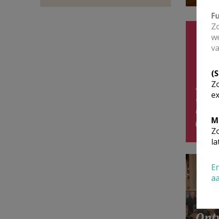
F
Zo
we
va
(
Rui
Zo
ex
toek
aan
M
Zo
la
En
a
Ont