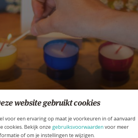
ein herinneringsritueel
eze website gebruikt cookies
or thuis
el voor een ervaring op maat je voorkeuren in of aanvaard
OT
le cookies. Bekijk onze
gebruiksvoorwaarden
voor meer
formatie of om je instellingen te wijzigen.