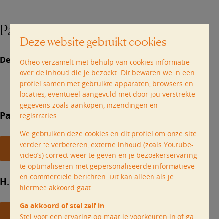
Parochies in het dekenaat Zottegem
Deze website gebruikt cookies
De 4 parochies van het dekenaat Zottegem
Otheo verzamelt met behulp van cookies informatie
over de inhoud die je bezoekt. Dit bewaren we in een
profiel samen met gebruikte apparaten, browsers en
locaties, eventueel aangevuld met door jou verstrekte
gegevens zoals aankopen, inzendingen en
Parochie Brakel/Lierde
registraties.
We gebruiken deze cookies en dit profiel om onze site
verder te verbeteren, externe inhoud (zoals Youtube-
Alle nieuws uit Brakel/Lierde
video’s) correct weer te geven en je bezoekerservaring
te optimaliseren met gepersonaliseerde informatieve
en commerciële berichten. Dit kan alleen als je
H. Bartholomeüs
hiermee akkoord gaat.
Ga akkoord of stel zelf in
Alle nieuws uit Geraardsbergen
Stel voor een ervaring op maat je voorkeuren in of ga