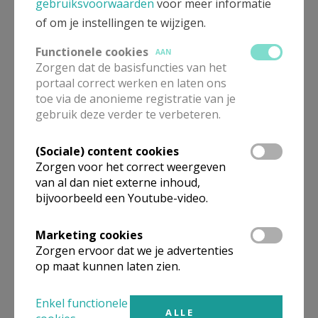
gebruiksvoorwaarden
voor meer informatie
ALLE DETAILS TONEN
of om je instellingen te wijzigen.
Functionele cookies
AAN
Christus Koning Annexe
Verbergen
Zorgen dat de basisfuncties van het
Duinbergen
portaal correct werken en laten ons
toe via de anonieme registratie van je
gebruik deze verder te verbeteren.
Bekijk de details voor de weekendvieringen die doorgaan
in deze kerk, het adres van de kerk, alsook een lijst met
(Sociale) content cookies
kerken in de buurt.
Zorgen voor het correct weergeven
van al dan niet externe inhoud,
ALLE DETAILS TONEN
bijvoorbeeld een Youtube-video.
Marketing cookies
Zorgen ervoor dat we je advertenties
Omgeving
op maat kunnen laten zien.
Niet gevonden wat je zocht? Hier vind je
Enkel functionele
ALLE