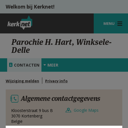
Overslaan en naar de inhoud gaan
Welkom bij Kerknet!
MENU
STARTPAGINA
Parochie H. Hart, Winksele-
Delle
KERK
VIERINGEN
CONTACTEN
MEER
SHOP
Wijziging melden
Privacy info
ZOEKEN
Algemene contactgegevens
HULP
MIJN PAROCHIE
Google Maps
Kloosterstraat 9 bus B
3070
Kortenberg
België
AANMELDEN OF REGISTREREN