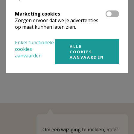
Organisatiestructuur
Marketing cookies
Zorgen ervoor dat we je advertenties
Niet gevonden wat je zocht? Hier vind je links naar de
op maat kunnen laten zien.
gegevens van andere organisaties op het boven-,
onderliggende of gelijke niveau.
Enkel functionele
ALLE
Behoort tot
Pastorale zone Herent
cookies
COOKIES
aanvaarden
AANVAARDEN
Weergeven
Pastorale zone Herent
Om een wijziging te melden, moet