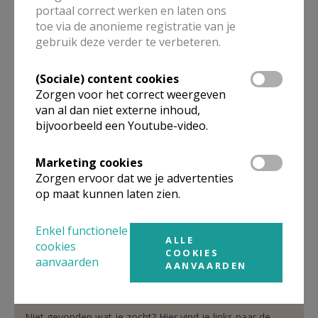
portaal correct werken en laten ons
toe via de anonieme registratie van je
gebruik deze verder te verbeteren.
moderator van de ploeg in
solidum
(Sociale) content cookies
Zorgen voor het correct weergeven
De heer
Félix
Van Meerbergen
van al dan niet externe inhoud,
O. Nihoulstraat 4
bijvoorbeeld een Youtube-video.
3290
Diest
013 31 14 11
Marketing cookies
0479 20 99 42
Zorgen ervoor dat we je advertenties
op maat kunnen laten zien.
Stuur een mailtje
Google Maps
Enkel functionele
ALLE
cookies
COOKIES
aanvaarden
AANVAARDEN
Organisatiestructuur
Niet gevonden wat je zocht? Hier vind je links naar de