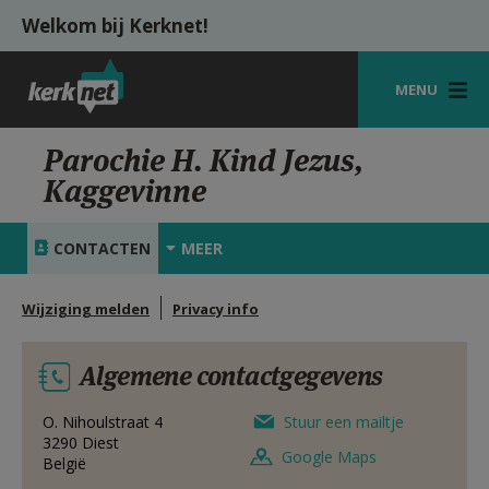
Overslaan en naar de inhoud gaan
Welkom bij Kerknet!
MENU
STARTPAGINA
Parochie H. Kind Jezus,
Kaggevinne
KERK
VIERINGEN
CONTACTEN
MEER
SHOP
Wijziging melden
Privacy info
ZOEKEN
Algemene contactgegevens
HULP
MIJN PAROCHIE
O. Nihoulstraat 4
Stuur een mailtje
3290
Diest
Google Maps
België
AANMELDEN OF REGISTREREN