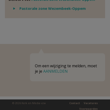
Weergeven
Pastorale zone Wezembeek-Oppem
Om een wijziging te melden, moet
je je
AANMELDEN
© 2026 Kerk en Media vzw
Contact
Vacatures
Voorwaarden