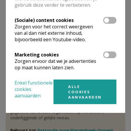
parochieadministrator
gebruik deze verder te verbeteren.
Pater
Gert
Verbeken
(Sociale) content cookies
Terhulpensesteenweg 708
Zorgen voor het correct weergeven
3090
Overijse
van al dan niet externe inhoud,
02 767 06 78
bijvoorbeeld een Youtube-video.
0474 92 89 03
Marketing cookies
Stuur een mailtje
Zorgen ervoor dat we je advertenties
Google Maps
op maat kunnen laten zien.
Enkel functionele
ALLE
cookies
Organisatiestructuur
COOKIES
aanvaarden
AANVAARDEN
Niet gevonden wat je zocht? Hier vind je links naar de
gegevens van andere organisaties op het boven-,
onderliggende of gelijke niveau.
Behoort tot
Pastorale zone Wezembeek-Oppem