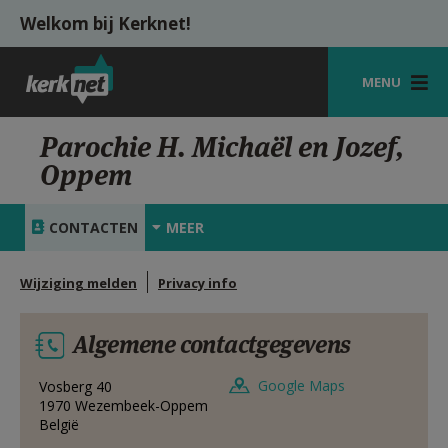
Overslaan en naar de inhoud gaan
Welkom bij Kerknet!
MENU
STARTPAGINA
Parochie H. Michaël en Jozef,
Oppem
KERK
VIERINGEN
CONTACTEN
MEER
SHOP
Wijziging melden
Privacy info
ZOEKEN
Algemene contactgegevens
HULP
MIJN PAROCHIE
Google Maps
Vosberg 40
1970
Wezembeek-Oppem
België
AANMELDEN OF REGISTREREN