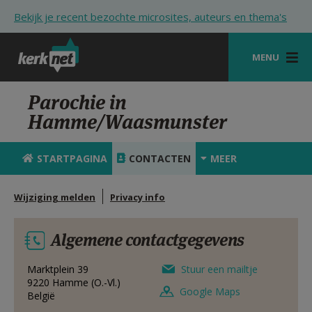
Overslaan en naar de inhoud gaan
Bekijk je recent bezochte microsites, auteurs en thema's
MENU
STARTPAGINA
Parochie in
Hamme/Waasmunster
KERK
VIERINGEN
STARTPAGINA
CONTACTEN
MEER
SHOP
Wijziging melden
Privacy info
ZOEKEN
Algemene contactgegevens
HULP
STARTPAGINA PORTAAL
Marktplein 39
Stuur een mailtje
9220
Hamme (O.-Vl.)
Google Maps
België
MIJN PAROCHIE