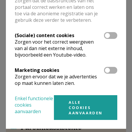
Zorgen dat de basisfuncties van het
portaal correct werken en laten ons
Stuur een mailtje
toe via de anonieme registratie van je
Google Maps
gebruik deze verder te verbeteren.
(Sociale) content cookies
Zorgen voor het correct weergeven
Permanent diaken
van al dan niet externe inhoud,
bijvoorbeeld een Youtube-video.
Luc
Neirinck
B.A. Heymanstraat 38
9140
Tielrode
Marketing cookies
Zorgen ervoor dat we je advertenties
32 3 771 53 26
op maat kunnen laten zien.
Stuur een mailtje
Enkel functionele
Google Maps
ALLE
cookies
COOKIES
aanvaarden
AANVAARDEN
Parochieassistente