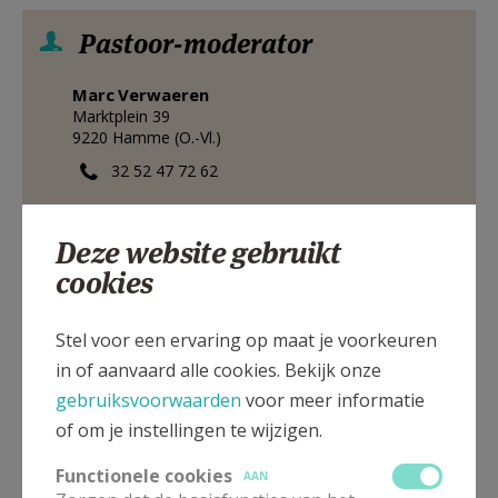
Pastoor-moderator
Marc
Verwaeren
Marktplein 39
9220
Hamme (O.-Vl.)
32 52 47 72 62
Stuur een mailtje
Deze website gebruikt
Google Maps
cookies
Stel voor een ervaring op maat je voorkeuren
Permanent diaken
in of aanvaard alle cookies. Bekijk onze
gebruiksvoorwaarden
voor meer informatie
Ludwig
Van De Voorde
Lange Veldstraat 30
of om je instellingen te wijzigen.
9250
Waasmunster
Functionele cookies
AAN
32 9 342 81 15