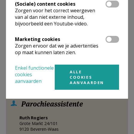
(Sociale) content cookies
Zorgen voor het correct weergeven
Parochieassistente
van al dan niet externe inhoud,
bijvoorbeeld een Youtube-video.
Lucia
Buys
Grote Markt 24/101
9120
Beveren-Waas
Marketing cookies
Zorgen ervoor dat we je advertenties
32 3 775 80 17
op maat kunnen laten zien.
32 497 893 085
Stuur een mailtje
Enkel functionele
ALLE
cookies
Google Maps
COOKIES
aanvaarden
AANVAARDEN
Parochieassistente
Ruth
Rogiers
Grote Markt 24/101
9120
Beveren-Waas