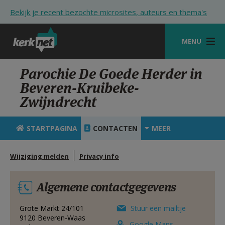
Overslaan en naar de inhoud gaan
Bekijk je recent bezochte microsites, auteurs en thema's
MENU
STARTPAGINA
Parochie De Goede Herder in
Beveren-Kruibeke-
KERK
Zwijndrecht
VIERINGEN
STARTPAGINA
CONTACTEN
MEER
SHOP
ZOEKEN
Wijziging melden
Privacy info
HULP
Algemene contactgegevens
STARTPAGINA PORTAAL
Grote Markt 24/101
Stuur een mailtje
MIJN PAROCHIE
9120
Beveren-Waas
Google Maps