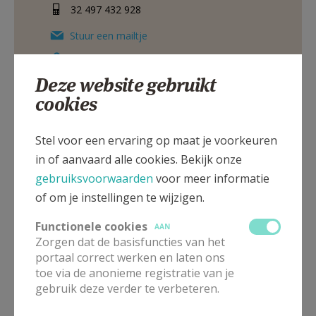
32 497 432 928
Stuur een mailtje
Google Maps
Deze website gebruikt
cookies
Permanent diaken
Stel voor een ervaring op maat je voorkeuren
in of aanvaard alle cookies. Bekijk onze
Herman
Stroobandt
Bloesemstraat 9
gebruiksvoorwaarden
voor meer informatie
2070
Zwijndrecht
of om je instellingen te wijzigen.
32 3 253 17 29
Functionele cookies
32 479 666 987
AAN
Zorgen dat de basisfuncties van het
Stuur een mailtje
portaal correct werken en laten ons
toe via de anonieme registratie van je
Google Maps
gebruik deze verder te verbeteren.