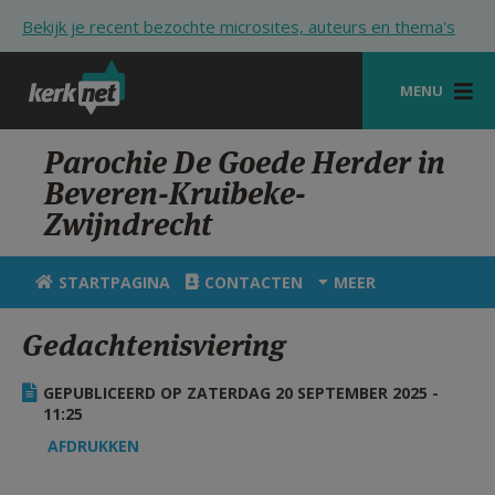
Overslaan en naar de inhoud gaan
Bekijk je recent bezochte microsites, auteurs en thema's
MENU
STARTPAGINA
Parochie De Goede Herder in
Beveren-Kruibeke-
KERK
Zwijndrecht
VIERINGEN
STARTPAGINA
CONTACTEN
MEER
SHOP
Gedachtenisviering
ZOEKEN
HULP
GEPUBLICEERD OP ZATERDAG 20 SEPTEMBER 2025 -
11:25
STARTPAGINA PORTAAL
AFDRUKKEN
MIJN PAROCHIE