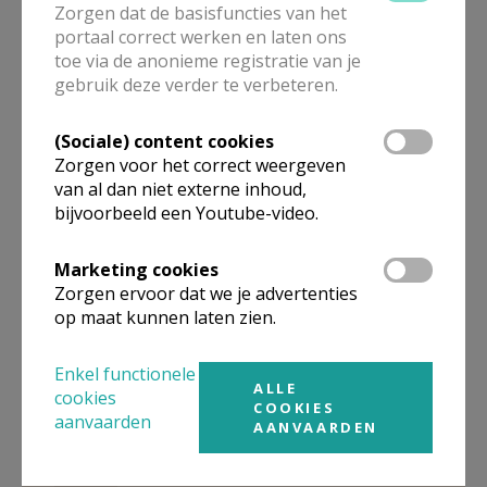
Zorgen dat de basisfuncties van het
Zwijndrecht was.
portaal correct werken en laten ons
toe via de anonieme registratie van je
De families ontvangen voor deze gedachtenisviering
gebruik deze verder te verbeteren.
een persoonlijke uitnodiging, enkele weken vooraf.
(Sociale) content cookies
Uiteraard blijven we onze overledenen ook
Zorgen voor het correct weergeven
herdenken op of rond Allerzielen.
van al dan niet externe inhoud,
bijvoorbeeld een Youtube-video.
Marketing cookies
Zorgen ervoor dat we je advertenties
Gepubliceerd door
op maat kunnen laten zien.
Parochie De Goede Herder in Beveren-Kruibeke-
Zwijndrecht
Enkel functionele
ALLE
cookies
COOKIES
aanvaarden
AANVAARDEN
Meer