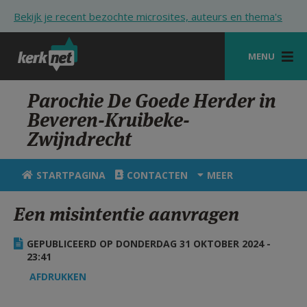
Overslaan en naar de inhoud gaan
Bekijk je recent bezochte microsites, auteurs en thema's
MENU
STARTPAGINA
Parochie De Goede Herder in
Beveren-Kruibeke-
KERK
Zwijndrecht
VIERINGEN
STARTPAGINA
CONTACTEN
MEER
SHOP
Een misintentie aanvragen
ZOEKEN
HULP
GEPUBLICEERD OP DONDERDAG 31 OKTOBER 2024 -
23:41
STARTPAGINA PORTAAL
AFDRUKKEN
MIJN PAROCHIE