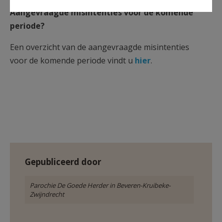
Aangevraagde misintenties voor de komende
periode?
Een overzicht van de aangevraagde misintenties
voor de komende periode vindt u
hier
.
Gepubliceerd door
Parochie De Goede Herder in Beveren-Kruibeke-
Zwijndrecht