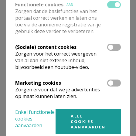
Functionele cookies
AAN
weekdagvieringen in de kapel van Gaverland): 11.00
Zorgen dat de basisfuncties van het
euro
portaal correct werken en laten ons
- misintentie bij een gezongen mis (bv. de weekend-
toe via de anonieme registratie van je
eucharistievieringen in onze kerken): 15.00 euro
gebruik deze verder te verbeteren.
Hoe kan ik een misintentie aanvragen?
(Sociale) content cookies
Zorgen voor het correct weergeven
Dit gebeurt digitaal via dit
invulformulier
. Een
van al dan niet externe inhoud,
aangevraagde intentie is maar geldig van zodra de
bijvoorbeeld een Youtube-video.
betaling werd ontvangen. U kan ook nog altijd
terecht bij de verschillende secretariaten of
Marketing cookies
contactpersonen van onze parochie die u verder
Zorgen ervoor dat we je advertenties
op maat kunnen laten zien.
zullen helpen.
Let op:
Enkel functionele
houd rekening met de
deadline voor het aanvragen
ALLE
cookies
COOKIES
van intenties
indien u de intentie ook wenst te laten
aanvaarden
AANVAARDEN
vermelden in ons parochieblad Kerk & Leven.