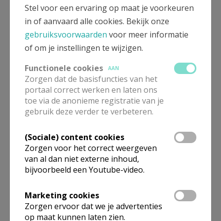
Laurens
Stel voor een ervaring op maat je voorkeuren
T'Hooft
,
Kruibeke
,
donderdag
in of aanvaard alle cookies. Bekijk onze
wed. van
O.L.V. ten
13
Suzanne
93 j.
gebruiksvoorwaarden
voor meer informatie
hemel
augustus
Vermaercke
of om je instellingen te wijzigen.
opgenomen
11:00 uur
partner van
Cecile Martens
Functionele cookies
AAN
Zorgen dat de basisfuncties van het
portaal correct werken en laten ons
André De
toe via de anonieme registratie van je
Keersmaeker
,
Beveren,
vrijdag 14
gebruik deze verder te verbeteren.
echtg. van
87 j.
St.-Jan
augustus
Marleen Van
Evangelist
11:00 uur
Mieghem
(Sociale) content cookies
Zorgen voor het correct weergeven
van al dan niet externe inhoud,
Camiel
maandag
bijvoorbeeld een Youtube-video.
Verplancke
,
Kieldrecht,
17
88 j.
echtg. van
St.-Michiel
augustus
Magda Pieters
11:00 uur
Marketing cookies
Zorgen ervoor dat we je advertenties
op maat kunnen laten zien.