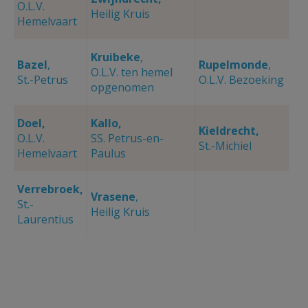
O.L.V.
Heilig Kruis
Hemelvaart
Kruibeke
,
Bazel
,
Rupelmonde
,
O.L.V. ten hemel
St.-Petrus
O.L.V. Bezoeking
opgenomen
Doel,
Kallo,
Kieldrecht,
O.L.V.
SS. Petrus-en-
St.-Michiel
Hemelvaart
Paulus
Verrebroek,
Vrasene
,
St.-
Heilig Kruis
Laurentius