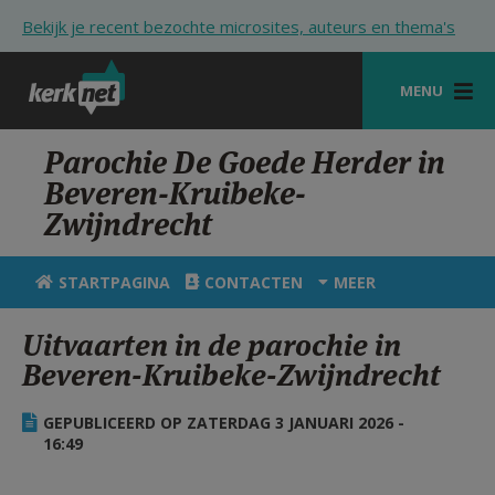
Overslaan en naar de inhoud gaan
Bekijk je recent bezochte microsites, auteurs en thema's
MENU
STARTPAGINA
Parochie De Goede Herder in
Beveren-Kruibeke-
KERK
Zwijndrecht
VIERINGEN
STARTPAGINA
CONTACTEN
MEER
SHOP
Uitvaarten in de parochie in
ZOEKEN
Beveren-Kruibeke-Zwijndrecht
HULP
GEPUBLICEERD OP ZATERDAG 3 JANUARI 2026 -
STARTPAGINA PORTAAL
16:49
MIJN PAROCHIE