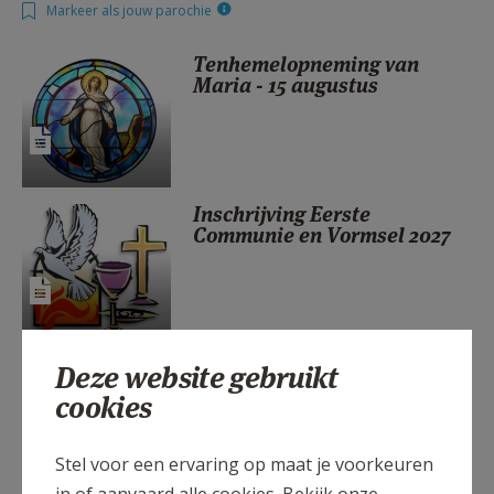
Markeer als jouw parochie
AANMELDEN OF REGISTREREN
Tenhemelopneming van
Maria - 15 augustus
Inschrijving Eerste
Communie en Vormsel 2027
Alpha in Sint-Niklaas (najaar
Deze website gebruikt
2026)
cookies
Stel voor een ervaring op maat je voorkeuren