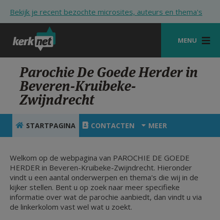
Overslaan en naar de inhoud gaan
Bekijk je recent bezochte microsites, auteurs en thema's
MENU
STARTPAGINA
Parochie De Goede Herder in
Beveren-Kruibeke-
KERK
Zwijndrecht
VIERINGEN
STARTPAGINA
CONTACTEN
MEER
SHOP
ZOEKEN
Welkom op de webpagina van PAROCHIE DE GOEDE
HERDER in Beveren-Kruibeke-Zwijndrecht. Hieronder
HULP
vindt u een aantal onderwerpen en thema's die wij in de
kijker stellen. Bent u op zoek naar meer specifieke
STARTPAGINA PORTAAL
informatie over wat de parochie aanbiedt, dan vindt u via
de linkerkolom vast wel wat u zoekt.
MIJN PAROCHIE