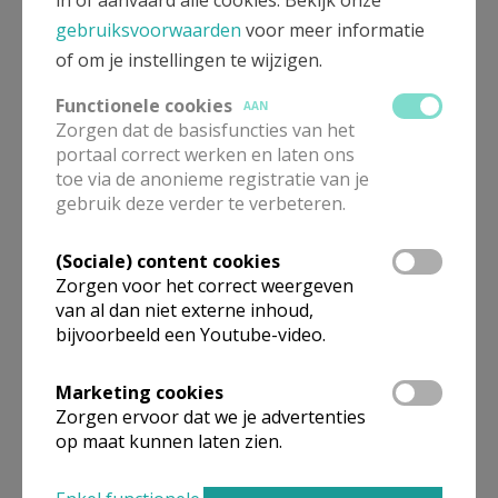
in of aanvaard alle cookies. Bekijk onze
Geen
gebruiksvoorwaarden
voor meer informatie
broodvermenigvuldiging of
of om je instellingen te wijzigen.
over water lopen in Ceuta
(OTHEO)
Functionele cookies
AAN
Zorgen dat de basisfuncties van het
portaal correct werken en laten ons
toe via de anonieme registratie van je
Ontdek vijf prachtige
gebruik deze verder te verbeteren.
pelgrimstochten (OTHEO)
(Sociale) content cookies
Zorgen voor het correct weergeven
van al dan niet externe inhoud,
bijvoorbeeld een Youtube-video.
Bijbels Leerhuis 2026-2027
Marketing cookies
Zorgen ervoor dat we je advertenties
op maat kunnen laten zien.