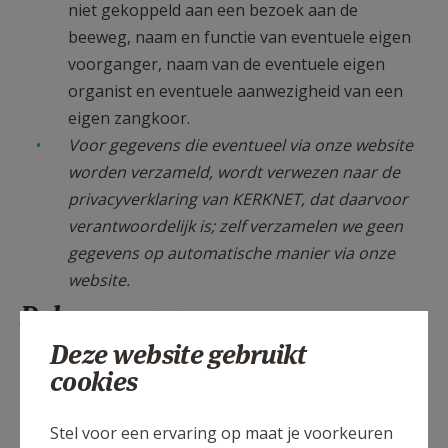
niet gekoppeld aan een bezoek aan de
beeweg, naam en functie van eventuele eigen
voorganger, naam van de eventuele eigen
organist en eventuele aanwezigheid van een
eigen zangkoor.
Voor gegevens die eventueel via onze website
worden verzameld, wordt verwezen naar de
privacyverklaring van KERKNET, dat daarvoor
verantwoordelijk is; zelf verzamelen we geen
gegevens op automatische manier via onze
website.
Delen van gegevens
Deze website gebruikt
Persoonsgegevens worden nooit aan derden
cookies
bezorgd, ook niet wanneer daarom wordt verzocht.
Hierop gelden echter de volgende uitzonderingen:
Stel voor een ervaring op maat je voorkeuren