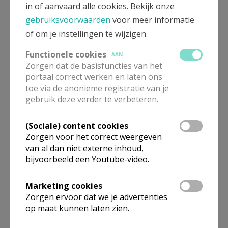
in of aanvaard alle cookies. Bekijk onze
de gegevens die nodig zijn om een aanvraag
gebruiksvoorwaarden
voor meer informatie
(of verlenging) van een abonnement op Kerk
of om je instellingen te wijzigen.
& Leven mogelijk te maken worden bezorgd
aan uitgeverij Halewijn
Functionele cookies
AAN
de gegevens die nodig zijn om een inschrijving
Zorgen dat de basisfuncties van het
portaal correct werken en laten ons
voor een door het bisdom georganiseerde
toe via de anonieme registratie van je
activiteit (onder meer voor de
gebruik deze verder te verbeteren.
vormselcatechese) mee te maken worden
bezorgd aan de verantwoordelijken voor die
(Sociale) content cookies
activiteit bij het bisdom
Zorgen voor het correct weergeven
de gegevens die nodig zijn om een voor de
van al dan niet externe inhoud,
bijvoorbeeld een Youtube-video.
parochie door derden georganiseerde
activiteit bij de vormselvoorbereiding of de
Marketing cookies
eerste communievoorbereiding te laten
Zorgen ervoor dat we je advertenties
plaatsvinden, worden bezorgd aan de
op maat kunnen laten zien.
verantwoordelijken voor deze activiteit