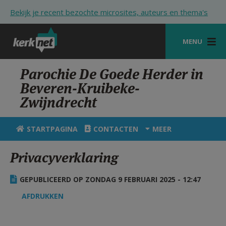
Overslaan en naar de inhoud gaan
Bekijk je recent bezochte microsites, auteurs en thema's
MENU
STARTPAGINA
Parochie De Goede Herder in
Beveren-Kruibeke-
KERK
Zwijndrecht
VIERINGEN
STARTPAGINA
CONTACTEN
MEER
SHOP
Privacyverklaring
ZOEKEN
HULP
GEPUBLICEERD OP ZONDAG 9 FEBRUARI 2025 - 12:47
STARTPAGINA PORTAAL
AFDRUKKEN
MIJN PAROCHIE