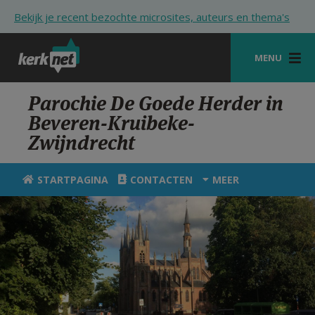
Overslaan en naar de inhoud gaan
Bekijk je recent bezochte microsites, auteurs en thema's
MENU
STARTPAGINA
Parochie De Goede Herder in
Beveren-Kruibeke-
KERK
Zwijndrecht
VIERINGEN
STARTPAGINA
CONTACTEN
MEER
SHOP
ZOEKEN
HULP
STARTPAGINA PORTAAL
MIJN PAROCHIE