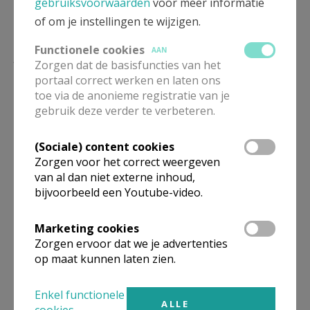
gebruiksvoorwaarden
voor meer informatie
is afkomstig van het woord “gavers”, plassen en
of om je instellingen te wijzigen.
moerassen die ontstonden na het droogleggen van de
Scheldepolders in de 15de eeuw. Later werden deze
Functionele cookies
AAN
plassen en moerassen ook drooggelegd, maar de naam
Zorgen dat de basisfuncties van het
is gebleven. Wees welkom op deze mooie plaats die
portaal correct werken en laten ons
toe via de anonieme registratie van je
reeds vele jaren kansen biedt tot gebed en ontmoeting.
gebruik deze verder te verbeteren.
Wie
meer wil weten
over de kapel, de beeweg en haar
geschiedenis, klikt
hier
.
(Sociale) content cookies
Zorgen voor het correct weergeven
Wie
praktische informatie
wenst over de kapel of over
van al dan niet externe inhoud,
bijvoorbeeld een Youtube-video.
het aanvragen van een bedevaart, klikt
hier
.
Marketing cookies
Zorgen ervoor dat we je advertenties
op maat kunnen laten zien.
Gepubliceerd door
Enkel functionele
ALLE
Parochie De Goede Herder in Beveren-Kruibeke-
cookies