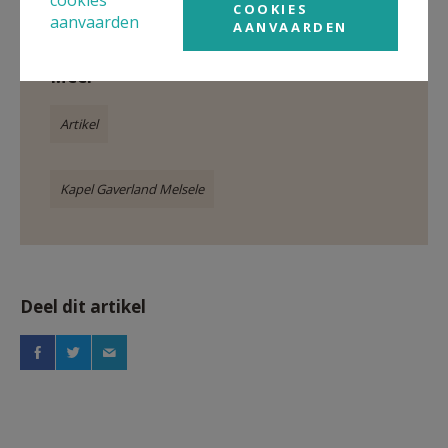
COOKIES
Zwijndrecht
aanvaarden
AANVAARDEN
Meer
Artikel
Kapel Gaverland Melsele
Deel dit artikel