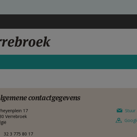
rrebroek
lgemene contactgegevens
rheyenplein 17
Stuur 
30
Verrebroek
Googl
lgië
32 3 775 80 17