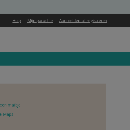
Hulp
Mijn parochie
Aanmelden of registreren
een mailtje
e Maps