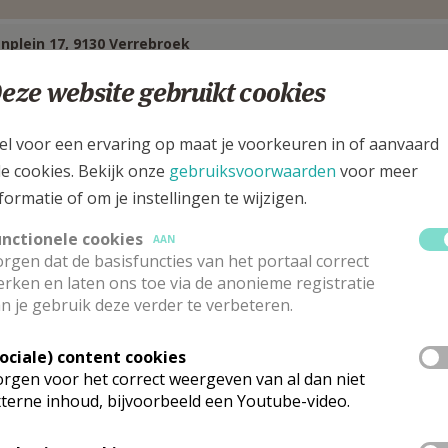
nplein 17, 9130 Verrebroek
eze website gebruikt cookies
el voor een ervaring op maat je voorkeuren in of aanvaard
le cookies. Bekijk onze
gebruiksvoorwaarden
voor meer
formatie of om je instellingen te wijzigen.
unctionele cookies
AAN
rgen dat de basisfuncties van het portaal correct
rken en laten ons toe via de anonieme registratie
n je gebruik deze verder te verbeteren.
Sociale) content cookies
rgen voor het correct weergeven van al dan niet
astoor
terne inhoud, bijvoorbeeld een Youtube-video.
trick
De Baets
Stuur een mailtje