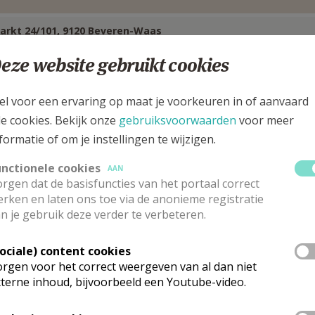
arkt 24/101, 9120 Beveren-Waas
eze website gebruikt cookies
el voor een ervaring op maat je voorkeuren in of aanvaard
le cookies. Bekijk onze
gebruiksvoorwaarden
voor meer
formatie of om je instellingen te wijzigen.
unctionele cookies
AAN
rgen dat de basisfuncties van het portaal correct
rken en laten ons toe via de anonieme registratie
n je gebruik deze verder te verbeteren.
Sociale) content cookies
rgen voor het correct weergeven van al dan niet
astoor
terne inhoud, bijvoorbeeld een Youtube-video.
trick
De Baets
Stuur een mailtje