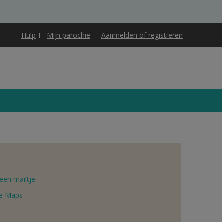
Hulp
Mijn parochie
Aanmelden of registreren
een mailtje
e Maps