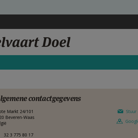
lvaart Doel
lgemene contactgegevens
ote Markt 24/101
Stuur 
20
Beveren-Waas
Googl
lgië
32 3 775 80 17