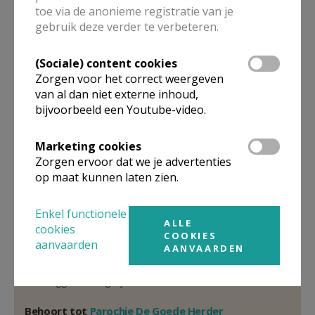
toe via de anonieme registratie van je
Pastoor
gebruik deze verder te verbeteren.
Patrick
De Baets
(Sociale) content cookies
Grote Markt 24/101
Zorgen voor het correct weergeven
9120
Beveren-Waas
van al dan niet externe inhoud,
32 3 775 80 17
bijvoorbeeld een Youtube-video.
Stuur een mailtje
Marketing cookies
Google Maps
Zorgen ervoor dat we je advertenties
op maat kunnen laten zien.
Enkel functionele
Organisatiestructuur
ALLE
cookies
COOKIES
aanvaarden
AANVAARDEN
Niet gevonden wat je zocht? Hier vind je links naar de
gegevens van andere organisaties op het boven-,
onderliggende of gelijke niveau.
Behoort tot
Parochie De Goede Herder