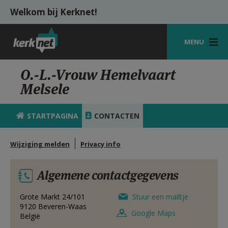
Overslaan en naar de inhoud gaan
Welkom bij Kerknet!
MENU
STARTPAGINA
O.-L.-Vrouw Hemelvaart
Melsele
KERK
VIERINGEN
STARTPAGINA
CONTACTEN
SHOP
Wijziging melden
Privacy info
ZOEKEN
Algemene contactgegevens
HULP
MIJN PAROCHIE
Grote Markt 24/101
Stuur een mailtje
9120
Beveren-Waas
Google Maps
België
AANMELDEN OF REGISTREREN