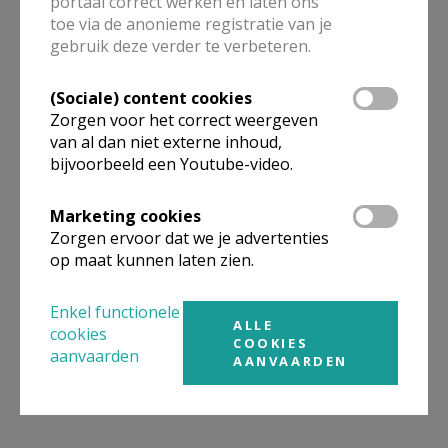
portaal correct werken en laten ons
toe via de anonieme registratie van je
gebruik deze verder te verbeteren.
ALLE DETAILS TONEN
(Sociale) content cookies
Zorgen voor het correct weergeven
Omgeving
van al dan niet externe inhoud,
bijvoorbeeld een Youtube-video.
Niet gevonden wat je zocht? Hier vind je
Marketing cookies
links naar kerken, eventueel van andere
Zorgen ervoor dat we je advertenties
organisaties, in de buurt.
op maat kunnen laten zien.
Kerken in of nabij
Boutersem
Enkel functionele
ALLE
cookies
COOKIES
aanvaarden
AANVAARDEN