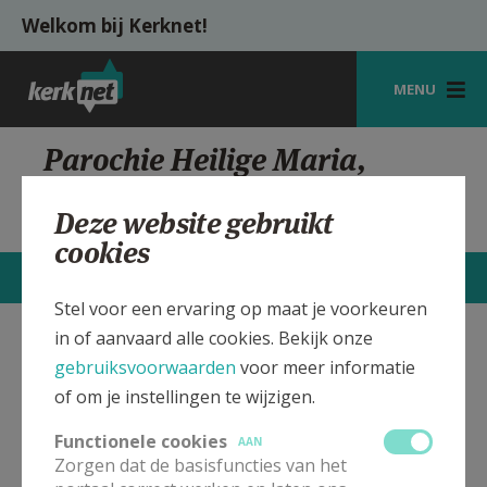
Overslaan en naar de inhoud gaan
Welkom bij Kerknet!
MENU
STARTPAGINA
Parochie Heilige Maria,
kapelanij St. Hilarius,
KERK
Boutersem
Deze website gebruikt
VIERINGEN
cookies
STARTPAGINA
CONTACTEN
MEER
SHOP
Stel voor een ervaring op maat je voorkeuren
ZOEKEN
in of aanvaard alle cookies. Bekijk onze
Sint Hilarius kerk Boutersem
Verbergen
gebruiksvoorwaarden
voor meer informatie
HULP
of om je instellingen te wijzigen.
MIJN PAROCHIE
In deze kerk vinden geen weekendvieringen plaats. Bekijk
Functionele cookies
AAN
de details voor het adres van de kerk, alsook een lijst met
AANMELDEN OF REGISTREREN
Zorgen dat de basisfuncties van het
kerken in de buurt.