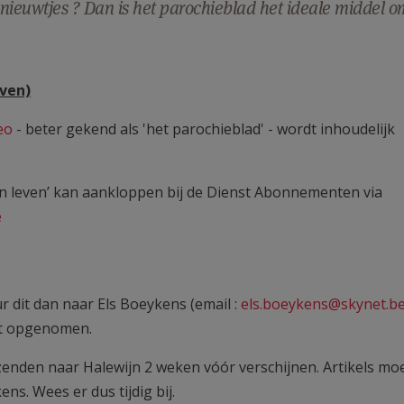
rknieuwtjes ? Dan is het parochieblad het ideale middel 
ven)
eo
- beter gekend als 'het parochieblad' - wordt inhoudelijk
 leven’ kan aankloppen bij de Dienst Abonnementen via
e
ur dit dan naar Els Boeykens (email :
els.boeykens@skynet.b
rdt opgenomen.
enden naar Halewijn 2 weken vóór verschijnen. Artikels mo
ns. Wees er dus tijdig bij.