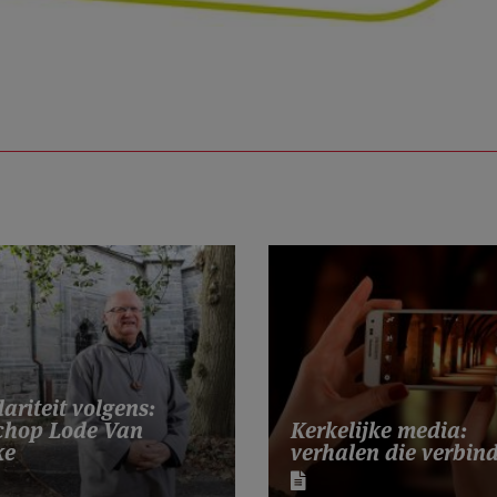
dariteit volgens:
chop Lode Van
Kerkelijke media:
ke
verhalen die verbin