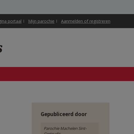
gina portaal
Mijn parochie
Aanmelden of registreren
s
Gepubliceerd door
Parochie Machelen Sint-
Gertrudis