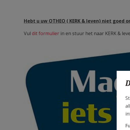
Hebt u uw OTHEO ( KERK & leven) niet goed 
Vul
dit formulier
in en stuur het naar KERK & lev
D
St
al
in
F