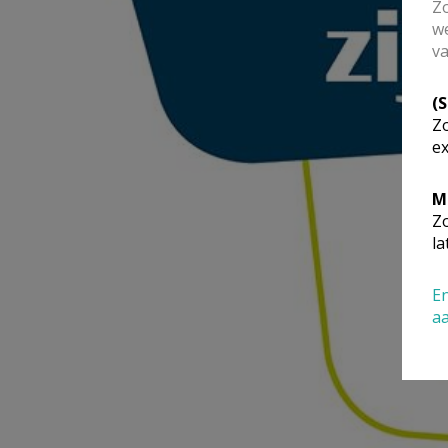
Zo
we
va
(
Zo
ex
M
Zo
la
En
a