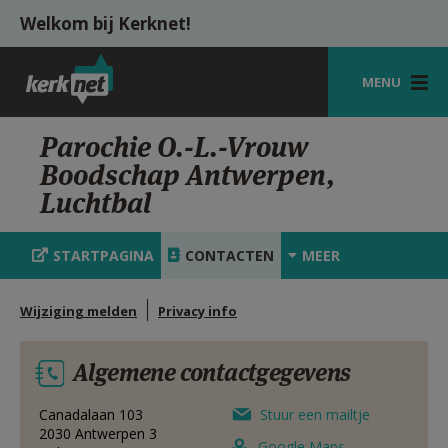
Overslaan en naar de inhoud gaan
Welkom bij Kerknet!
MENU
STARTPAGINA
Parochie O.-L.-Vrouw
Boodschap Antwerpen,
KERK
Luchtbal
VIERINGEN
STARTPAGINA
CONTACTEN
MEER
SHOP
ZOEKEN
Wijziging melden
Privacy info
HULP
Algemene contactgegevens
MIJN PAROCHIE
Canadalaan 103
Stuur een mailtje
AANMELDEN OF REGISTREREN
2030
Antwerpen 3
Google Maps