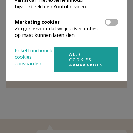
bijvoorbeeld een Youtube-video.
Marketing cookies
Organisatiestructuur
Zorgen ervoor dat we je advertenties
op maat kunnen laten zien.
Niet gevonden wat je zocht? Hier vind je links naar de
gegevens van andere organisaties op het boven-,
Enkel functionele
onderliggende of gelijke niveau.
ALLE
cookies
COOKIES
aanvaarden
Behoort tot
Federatie Antwerpen-Noord
AANVAARDEN
Weergeven
Federatie Antwerpen-Noord