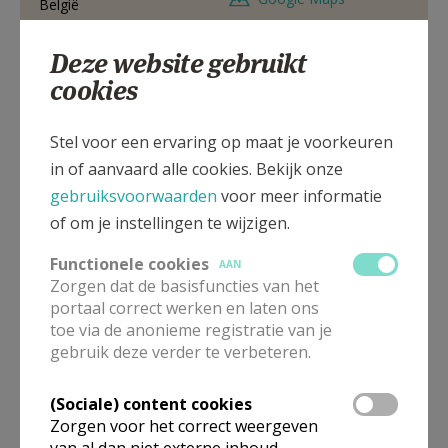
België
03 5410214
Deze website gebruikt
0466 017929
cookies
Stel voor een ervaring op maat je voorkeuren
in of aanvaard alle cookies. Bekijk onze
Canadalaan 103, 2030 Antwerpen 3
gebruiksvoorwaarden
voor meer informatie
of om je instellingen te wijzigen.
Functionele cookies
AAN
Zorgen dat de basisfuncties van het
portaal correct werken en laten ons
toe via de anonieme registratie van je
gebruik deze verder te verbeteren.
(Sociale) content cookies
Zorgen voor het correct weergeven
van al dan niet externe inhoud,