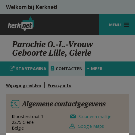
Overslaan en naar de inhoud gaan
Welkom bij Kerknet!
MENU
STARTPAGINA
Parochie O.-L.-Vrouw
Geboorte Lille, Gierle
KERK
VIERINGEN
STARTPAGINA
CONTACTEN
MEER
SHOP
Wijziging melden
Privacy info
ZOEKEN
Algemene contactgegevens
HULP
MIJN PAROCHIE
Kloosterstraat 1
Stuur een mailtje
2275
Gierle
Google Maps
België
AANMELDEN OF REGISTREREN