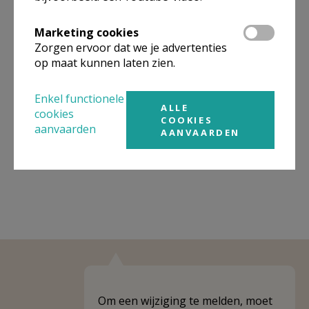
Organisatiestructuur
Marketing cookies
Zorgen ervoor dat we je advertenties
Niet gevonden wat je zocht? Hier vind je links naar de
op maat kunnen laten zien.
gegevens van andere organisaties op het boven-,
onderliggende of gelijke niveau.
Enkel functionele
ALLE
cookies
Behoort tot
PE Heilige Maria
COOKIES
aanvaarden
AANVAARDEN
Weergeven
PE Heilige Maria
Om een wijziging te melden, moet