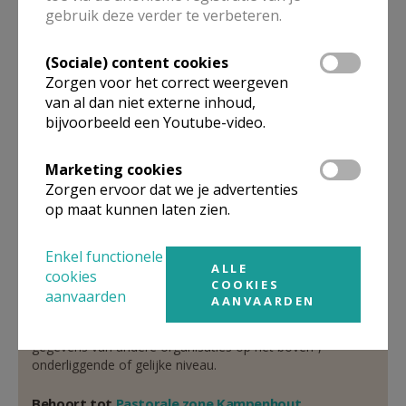
pastoraalcoördinator
gebruik deze verder te verbeteren.
De heer
Bart
Vleeschouwers
(Sociale) content cookies
Wildersedreef 25A
Zorgen voor het correct weergeven
1910
Kampenhout
van al dan niet externe inhoud,
016 65 76 65
bijvoorbeeld een Youtube-video.
0473 93 73 00
Marketing cookies
Stuur een mailtje
Zorgen ervoor dat we je advertenties
Google Maps
op maat kunnen laten zien.
Enkel functionele
ALLE
cookies
Organisatiestructuur
COOKIES
aanvaarden
AANVAARDEN
Niet gevonden wat je zocht? Hier vind je links naar de
gegevens van andere organisaties op het boven-,
onderliggende of gelijke niveau.
Behoort tot
Pastorale zone Kampenhout