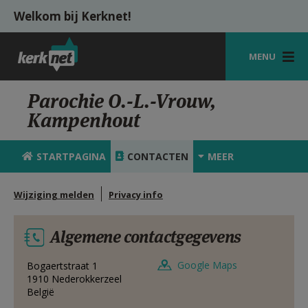
Overslaan en naar de inhoud gaan
Welkom bij Kerknet!
MENU
STARTPAGINA
Parochie O.-L.-Vrouw,
Kampenhout
KERK
VIERINGEN
STARTPAGINA
CONTACTEN
MEER
SHOP
Wijziging melden
Privacy info
ZOEKEN
Algemene contactgegevens
HULP
MIJN PAROCHIE
Google Maps
Bogaertstraat 1
1910
Nederokkerzeel
België
AANMELDEN OF REGISTREREN