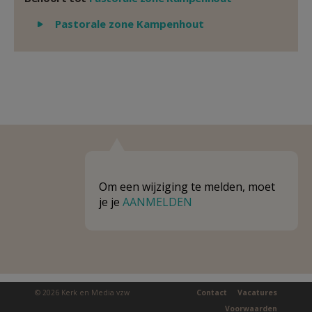
Weergeven
Pastorale zone Kampenhout
Om een wijziging te melden, moet
je je
AANMELDEN
© 2026 Kerk en Media vzw
Contact
Vacatures
Voorwaarden